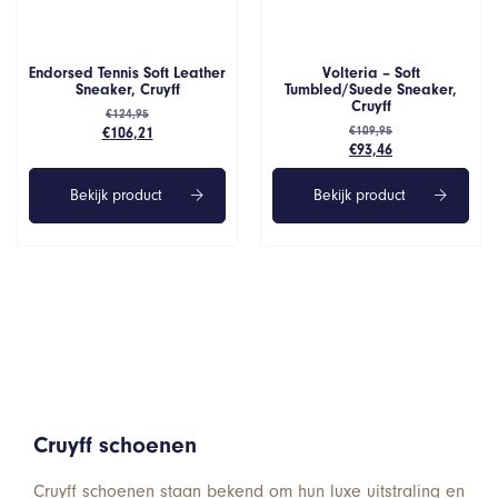
Endorsed Tennis Soft Leather
Volteria – Soft
Sneaker, Cruyff
Tumbled/Suede Sneaker,
Cruyff
€
124,95
Oorspronkelijke
Huidige
€
106,21
€
109,95
Oorspronkelijke
Huidige
€
93,46
prijs
prijs
prijs
prijs
was:
is:
was:
is:
€124,95.
€106,21.
Bekijk product
Bekijk product
€109,95.
€93,46.
Cruyff schoenen
Cruyff schoenen staan bekend om hun luxe uitstraling en