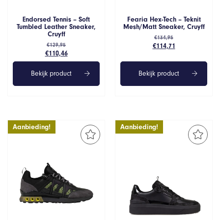
Endorsed Tennis – Soft
Fearia Hex-Tech – Teknit
Tumbled Leather Sneaker,
Mesh/Matt Sneaker, Cruyff
Cruyff
€
134,95
Oorspronkelijke
Huidige
€
129,95
€
114,71
Oorspronkelijke
Huidige
€
110,46
prijs
prijs
prijs
prijs
was:
is:
was:
is:
€134,95.
€114,71.
Bekijk product
Bekijk product
€129,95.
€110,46.
Aanbieding!
Aanbieding!