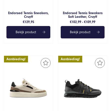
Endorsed Tennis Sneakers,
Endorsed Tennis Sneakers
Cruyff
Soft Leather, Cruyff
Prijsklass
€
129,95
€
102,99
-
€
109,99
€102,99
tot
Bekijk product
Bekijk product
€109,99
Aanbieding!
Aanbieding!