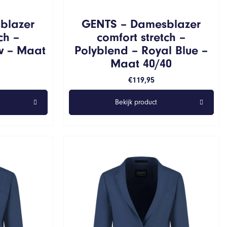
blazer
GENTS – Damesblazer
ch –
comfort stretch –
w – Maat
Polyblend – Royal Blue –
Maat 40/40
€
119,95
Bekijk product