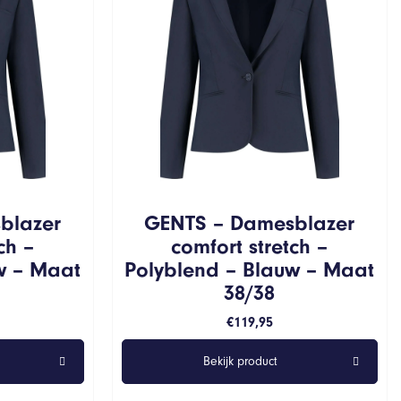
blazer
GENTS – Damesblazer
ch –
comfort stretch –
w – Maat
Polyblend – Blauw – Maat
38/38
€
119,95
Bekijk product