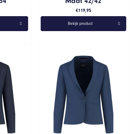
34
Maat 42/42
€
119,95
Bekijk product