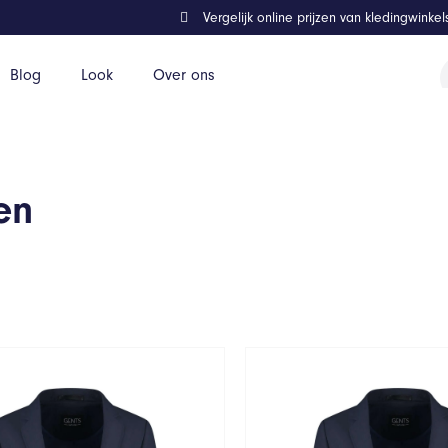
Vergelijk online prijzen van kledingwinke
P
Blog
Look
Over ons
z
en