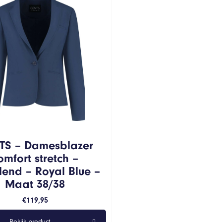
TS – Damesblazer
omfort stretch –
lend – Royal Blue –
Maat 38/38
€
119,95
Bekijk product