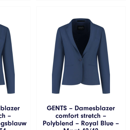
blazer
GENTS – Damesblazer
ch –
comfort stretch –
ngsblauw
Polyblend – Royal Blue –