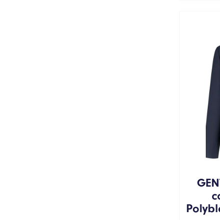
GEN
c
Polyb