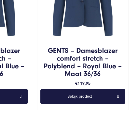
blazer
GENTS – Damesblazer
ch –
comfort stretch –
l Blue –
Polyblend – Royal Blue –
6
Maat 36/36
€
119,95
Bekijk product