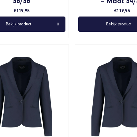
36/36
– Maat 34/
€
119,95
€
119,95
Bekijk product
Bekijk product