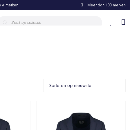
ls & merken
Meer dan 100 merken
roducten
oeken