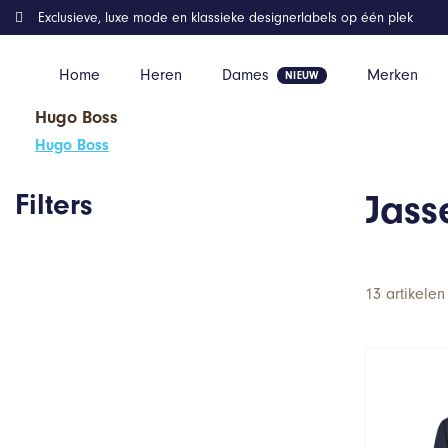
Exclusieve, luxe mode en klassieke designerlabels op één plek
Home
Heren
Dames
Merken
Hugo Boss
Home
Dames
Jassen
Hugo Boss
Filters
Jass
13 artikelen