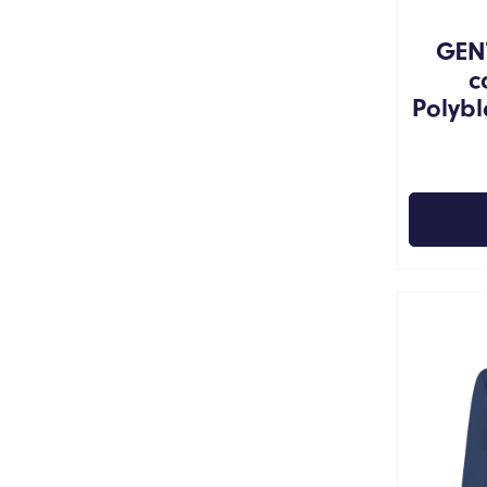
GEN
c
Polyb