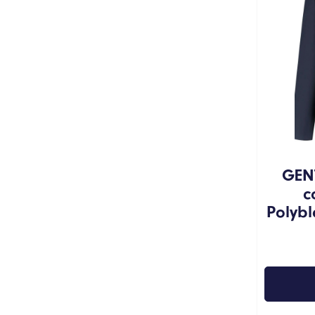
GEN
c
Polyb