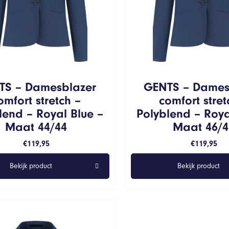
TS – Damesblazer
GENTS – Dames
omfort stretch –
comfort stret
lend – Royal Blue –
Polyblend – Roya
Maat 44/44
Maat 46/4
€
119,95
€
119,95
Bekijk product
Bekijk product