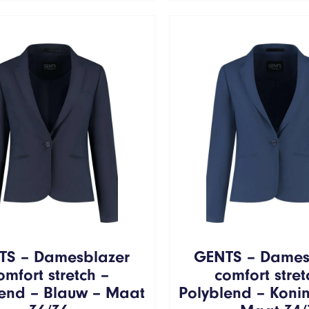
TS – Damesblazer
GENTS – Dames
omfort stretch –
comfort stret
lend – Blauw – Maat
Polyblend – Koni