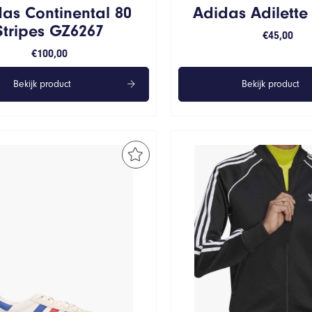
as Continental 80
Adidas Adilette
Stripes GZ6267
€
45,00
€
100,00
Bekijk product
Bekijk product