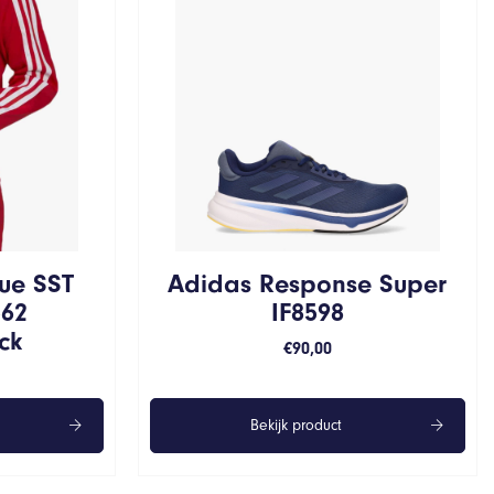
ue SST
Adidas Response Super
562
IF8598
ck
€
90,00
Bekijk product