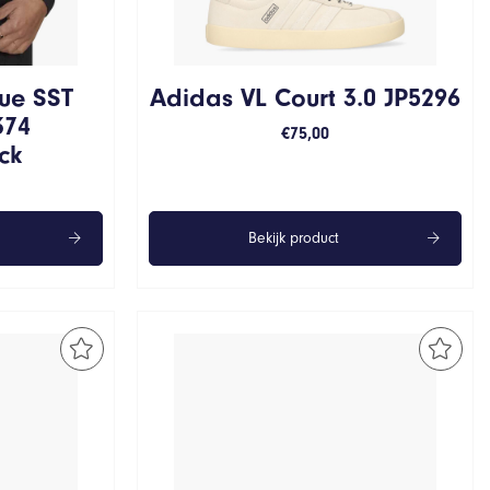
ue SST
Adidas VL Court 3.0 JP5296
374
€
75,00
ck
Bekijk product