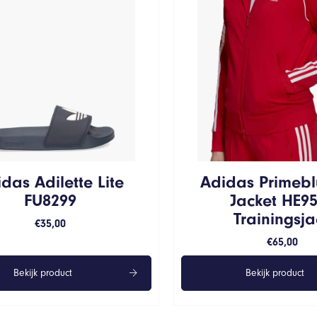
das Adilette Lite
Adidas Primebl
FU8299
Jacket HE9
Trainingsja
€
35,00
€
65,00
Bekijk product
Bekijk product