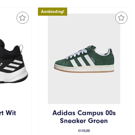
Aanbieding!
t Wit
Adidas Campus 00s
Sneaker Groen
elijke
dige
€
110,00