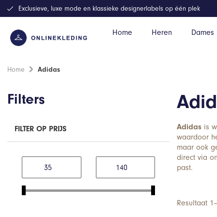
Exclusieve, luxe mode en klassieke designerlabels op één plek
Home
Heren
Dames
Home
Adidas
Filters
Adid
Adidas
is w
FILTER OP PRIJS
waardoor het
maar ook gew
direct via 
past.
Resultaat 1