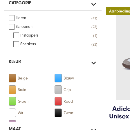
CATEGORIE
Aanbieding
Heren
41
Schoenen
23
Instappers
1
Sneakers
22
KLEUR
Adida
Unisex
MAAT