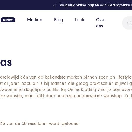
Vergelijk online prijzen van kledingwinke
Prod
Merken
Blog
Look
Over
zoek
ons
as
ereldwijd één van de bekendste merken binnen sport en lifestyle
 al jaren populair is bij mannen die graag praktisch én stijlvol 
oon in je dagelijkse outfits. Bij OnlineKleding vind je een overz
onze website, maar klikt door naar een betrouwbare webshop. Zo k
–36 van de 50 resultaten wordt getoond