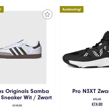
!
Aanbieding!
s Originals Samba
Pro N3XT Zwar
 Sneaker Wit / Zwart
€
95,00
Oorspronk
Hui
€
74,00
€
119,95