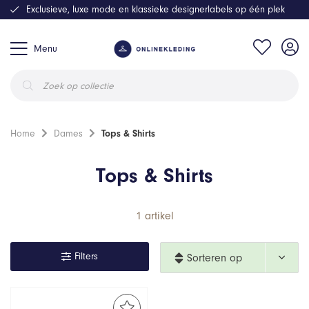
Exclusieve, luxe mode en klassieke designerlabels op één plek
Menu
Producten
zoeken
Home
Dames
Tops & Shirts
Tops & Shirts
1 artikel
Filters
Sorteren op 
nieuwste