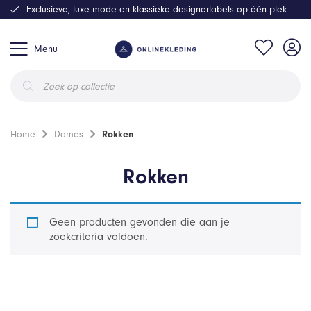
Exclusieve, luxe mode en klassieke designerlabels op één plek
Menu
Producten
zoeken
Home
Dames
Rokken
Rokken
Geen producten gevonden die aan je
zoekcriteria voldoen.