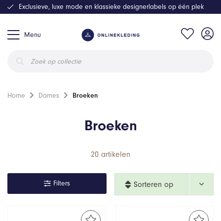
Exclusieve, luxe mode en klassieke designerlabels op één plek
Menu
Producten
zoeken
Home
Dames
Broeken
Broeken
20 artikelen
Filters
Sorteren op 
nieuwste