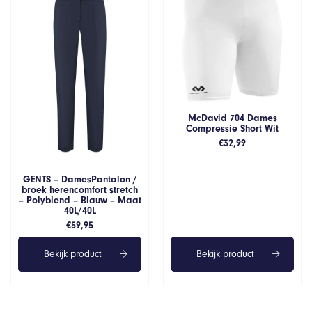
McDavid 704 Dames
Compressie Short Wit
€
32,99
GENTS – DamesPantalon /
broek herencomfort stretch
– Polyblend – Blauw – Maat
40L/40L
€
59,95
Bekijk product
Bekijk product