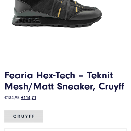
Fearia Hex-Tech – Teknit
Mesh/Matt Sneaker, Cruyff
Oorspronkelijke
Huidige
€
134,95
€
114,71
prijs
prijs
was:
is:
€134,95.
€114,71.