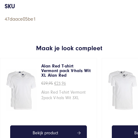
SKU
47daace05be1
Maak je look compleet
Alan Red T-shirt
Vermont pack V-hals Wit
XL Alan Red
Oorspronkelijke
Huidige
€
29,95
€
23,96
prijs
prijs
was:
is:
Alan Red T-shirt Vermont
€29,95.
€23,96.
2pack V-hals Wit 3XL
Bekijk product
Be