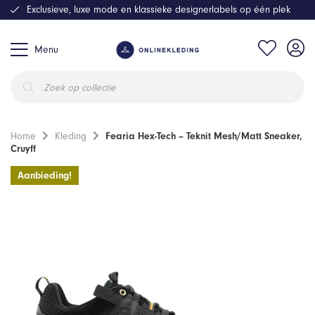
Exclusieve, luxe mode en klassieke designerlabels op één plek
Menu
Producten
zoeken
Home
Kleding
Fearia Hex-Tech – Teknit Mesh/Matt Sneaker,
Cruyff
Aanbieding!