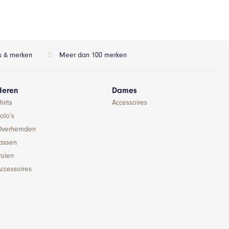
ls & merken
Meer dan 100 merken
Heren
Dames
hirts
Accessoires
olo’s
Overhemden
Jassen
ruien
ccessoires