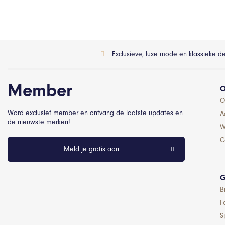
Exclusieve, luxe mode en klassieke d
Member
O
O
Word exclusief member en ontvang de laatste updates en
A
de nieuwste merken!
W
C
Meld je gratis aan
G
B
F
S