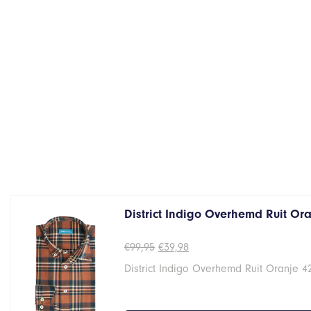
District Indigo Overhemd Ruit Oran
Oorspronkelijke
Huidige
€
99,95
€
39,98
prijs
prijs
District Indigo Overhemd Ruit Oranje 4
was:
is:
€99,95.
€39,98.