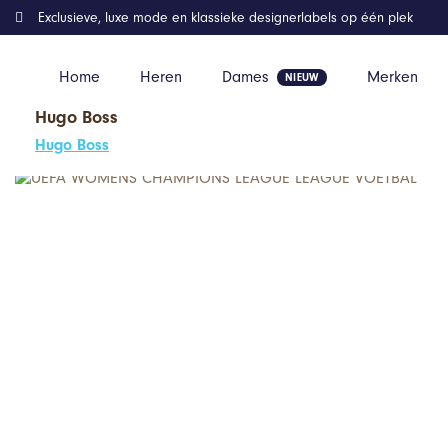
Exclusieve, luxe mode en klassieke designerlabels op één plek
Home
Heren
Dames
Merken
Hugo Boss
Home
Kleding
UEFA WOMENS CHAMPIONS LEAGUE LEAGUE VO
Hugo Boss