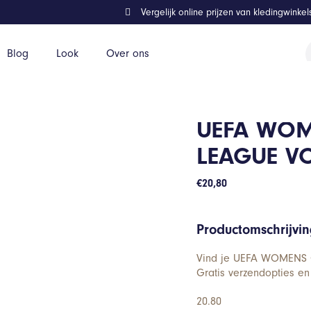
Vergelijk online prijzen van kledingwinke
P
Blog
Look
Over ons
z
ETBAL
UEFA WOM
LEAGUE V
€
20,80
Productomschrijvi
Vind je UEFA WOMENS 
Gratis verzendopties en
20.80