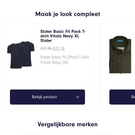
Maak je look compleet
Slater Basic Fit Pack T-
shirt V-hals Navy XL
Slater
Oorspronkelijke
Huidige
€
27,95
€
23,76
prijs
prijs
was:
is:
Slater Basic Fit 2Pack T-shirt
€27,95.
€23,76.
V-hals Navy 3XL
Bekijk product
Be
Vergelijkbare merken