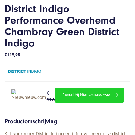
District Indigo
Performance Overhemd
Chambray Green District
Indigo
€
119,95
€
€
Bestel bij Nieuwnieuw.com
119.95
47.980
Productomschrijving
Klik voor meer District Indigo en info over merken > district