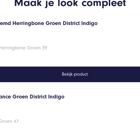
Maak je look compleet
hemd Herringbone Groen District Indigo
 Herringbone Groen 39
Bekijk product
ance Groen District Indigo
 Groen 47