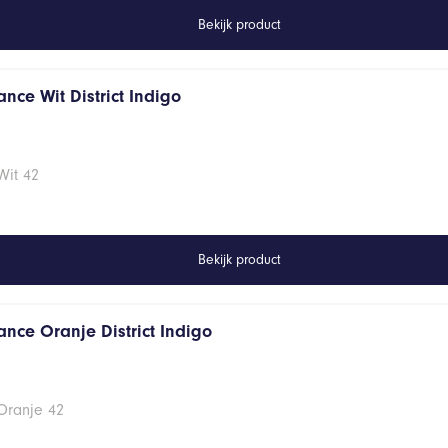
Bekijk product
nce Wit District Indigo
Wit 42
Bekijk product
ance Oranje District Indigo
Oranje 42