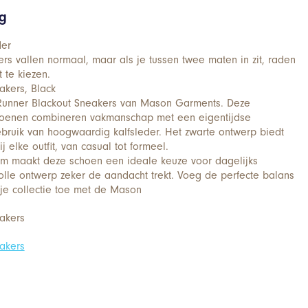
ng
der
 vallen normaal, maar als je tussen twee maten in zit, raden
 te kiezen.
akers, Black
 Runner Blackout Sneakers van Mason Garments. Deze
oenen combineren vakmanschap met een eigentijdse
gebruik van hoogwaardig kalfsleder. Het zwarte ontwerp biedt
j elke outfit, van casual tot formeel.
m maakt deze schoen een ideale keuze voor dagelijks
jlvolle ontwerp zeker de aandacht trekt. Voeg de perfecte balans
 je collectie toe met de Mason
akers
akers