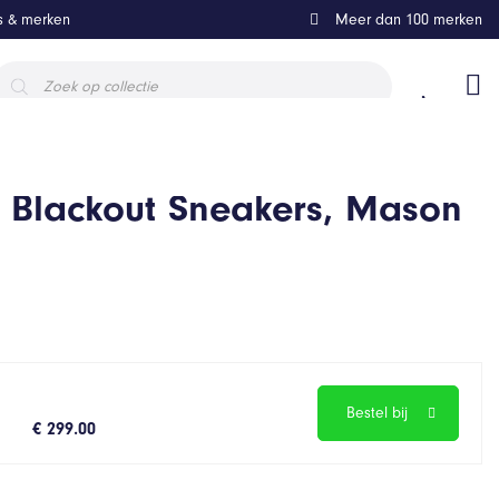
ls & merken
Meer dan 100 merken
roducten
oeken
r Blackout Sneakers, Mason
Bestel bij
€ 299.00