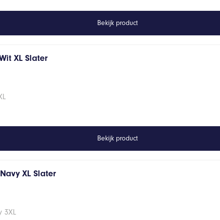
Bekijk product
it XL Slater
XL
Bekijk product
s Navy XL Slater
vy 3XL