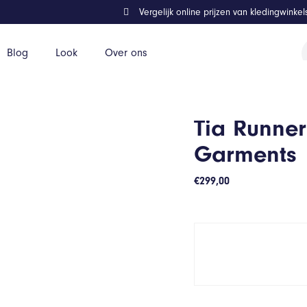
Vergelijk online prijzen van kledingwinke
P
Blog
Look
Over ons
z
Tia Runne
Garments
€
299,00