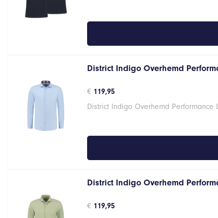
€27,95.
€23,76.
District Indigo Overhemd Performa
€
119,95
District Indigo Overhemd Performance 
District Indigo Overhemd Performa
€
119,95