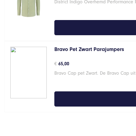
District Indigo Overhemd Performance 
Bravo Pet Zwart Parajumpers
€
65,00
Bravo Cap pet Zwart. De Bravo Cap uit