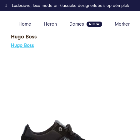
Exclusieve, luxe mode en klassieke designerlabels op één plek
Home
Heren
Dames
Merken
Hugo Boss
Home
Kleding
Tia Runner Blackout Sneakers, Mason Garments
Hugo Boss