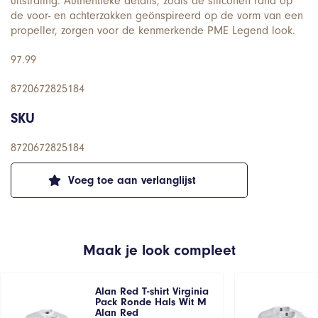
uitstraling. Authentieke details, zoals de siliconen rand op
de voor- en achterzakken geönspireerd op de vorm van een
propeller, zorgen voor de kenmerkende PME Legend look.
97.99
8720672825184
SKU
8720672825184
Voeg toe aan verlanglijst
Maak je look compleet
Alan Red T-shirt Virginia
Pack Ronde Hals Wit M
Alan Red