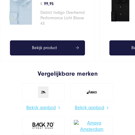
€
99,95
District Indigo Overhemd
Performance Licht Blauw
43
Bekijk product
Be
Vergelijkbare merken
Bekijk aanbod
Bekijk aanbod