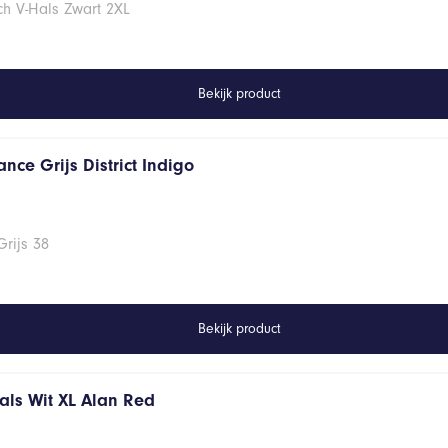
ch V-Hals Zwart 2XL
Bekijk product
nce Grijs District Indigo
rijs 38
Bekijk product
hals Wit XL Alan Red