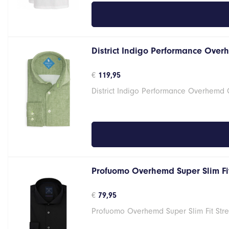
District Indigo Performance Over
€
119,95
District Indigo Performance Overhemd
Profuomo Overhemd Super Slim Fit
€
79,95
Profuomo Overhemd Super Slim Fit Stre