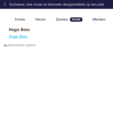
Exclusieve, luxe mode en klassieke designerlabels op één plek
Home
Heren
Dames
Merken
Hugo Boss
Home
Kleding
Skymaster jeans
Hugo Boss