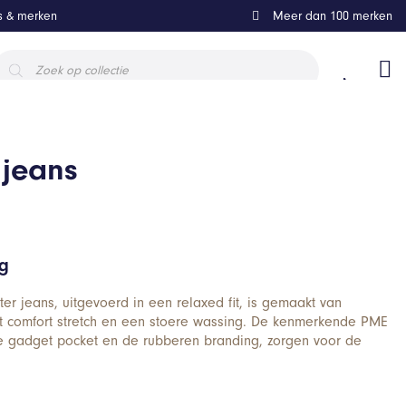
ls & merken
Meer dan 100 merken
roducten
oeken
 jeans
ng
 jeans, uitgevoerd in een relaxed fit, is gemaakt van
comfort stretch en een stoere wassing. De kenmerkende PME
de gadget pocket en de rubberen branding, zorgen voor de