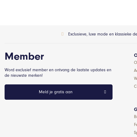
Exclusieve, luxe mode en klassieke d
Member
O
O
Word exclusief member en ontvang de laatste updates en
A
de nieuwste merken!
W
C
Meld je gratis aan
G
B
F
S