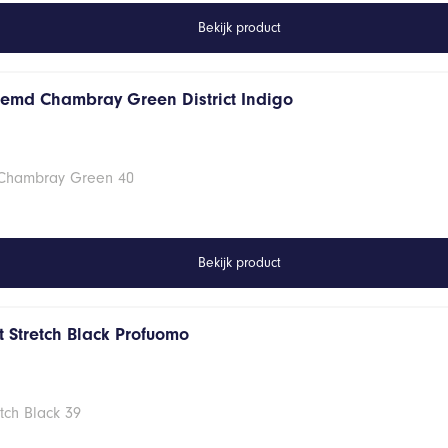
Bekijk product
hemd Chambray Green District Indigo
 Chambray Green 40
Bekijk product
 Stretch Black Profuomo
tch Black 39