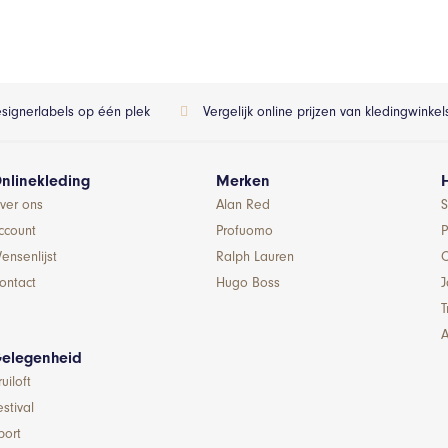
esignerlabels op één plek
Vergelijk online prijzen van kledingwinke
nlinekleding
Merken
ver ons
Alan Red
S
ccount
Profuomo
P
ensenlijst
Ralph Lauren
ontact
Hugo Boss
T
A
elegenheid
ruiloft
estival
port