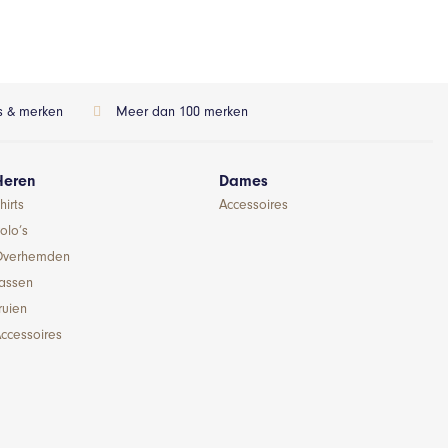
ls & merken
Meer dan 100 merken
Heren
Dames
hirts
Accessoires
olo’s
Overhemden
Jassen
ruien
ccessoires