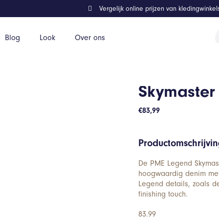
Vergelijk online prijzen van kledingwinke
P
Blog
Look
Over ons
z
Skymaster
€
83,99
Productomschrijvi
De PME Legend Skymaster
hoogwaardig denim met 
Legend details, zoals 
finishing touch.
83.99