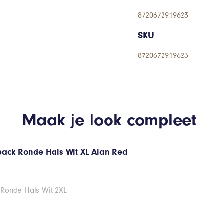
8720672919623
SKU
8720672919623
Maak je look compleet
 pack Ronde Hals Wit XL Alan Red
 Ronde Hals Wit 2XL