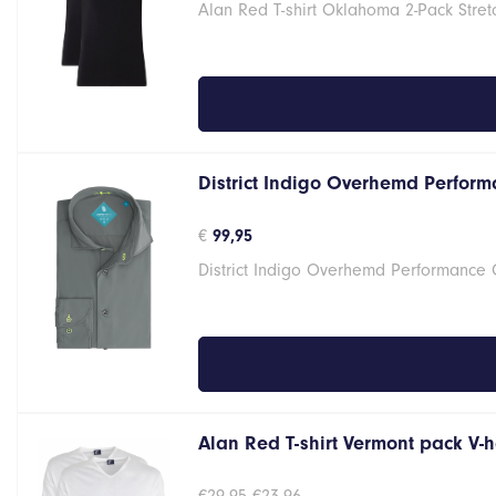
Alan Red T-shirt Oklahoma 2-Pack Stret
was:
is:
€46,95.
€37,56.
District Indigo Overhemd Performa
€
99,95
District Indigo Overhemd Performance G
Alan Red T-shirt Vermont pack V-
Oorspronkelijke
Huidige