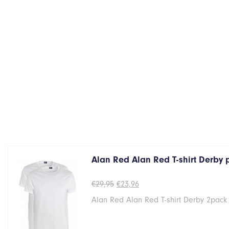
Alan Red Alan Red T-shirt Derby
Oorspronkelijke
Huidige
€
29,95
€
23,96
prijs
prijs
Alan Red Alan Red T-shirt Derby 2pack
was:
is:
€29,95.
€23,96.