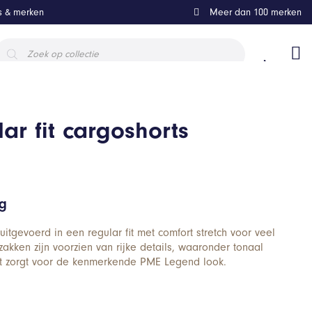
ls & merken
Meer dan 100 merken
roducten
oeken
lar fit cargoshorts
ng
uitgevoerd in een regular fit met comfort stretch voor veel
akken zijn voorzien van rijke details, waaronder tonaal
t zorgt voor de kenmerkende PME Legend look.