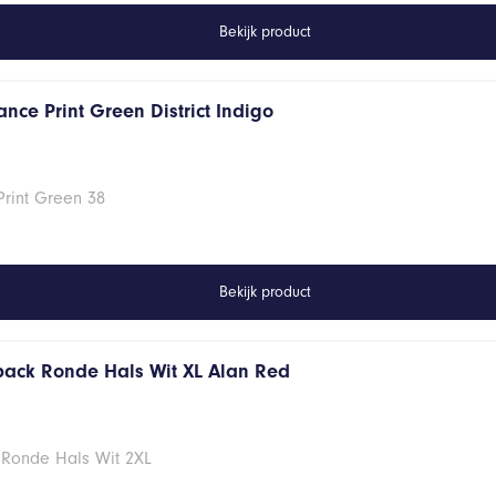
Bekijk product
nce Print Green District Indigo
Print Green 38
Bekijk product
 pack Ronde Hals Wit XL Alan Red
 Ronde Hals Wit 2XL