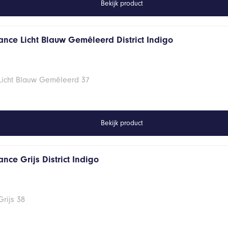
Bekijk product
ance Licht Blauw Gemêleerd District Indigo
 Licht Blauw Gemêleerd 37
Bekijk product
nce Grijs District Indigo
rijs 38