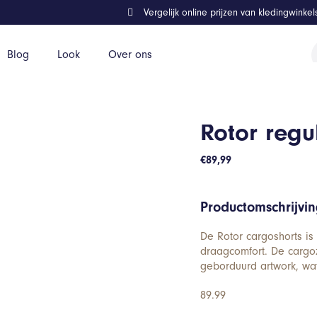
Vergelijk online prijzen van kledingwinke
P
Blog
Look
Over ons
z
Rotor regu
€
89,99
Productomschrijvi
De Rotor cargoshorts is 
draagcomfort. De cargoz
geborduurd artwork, wa
89.99