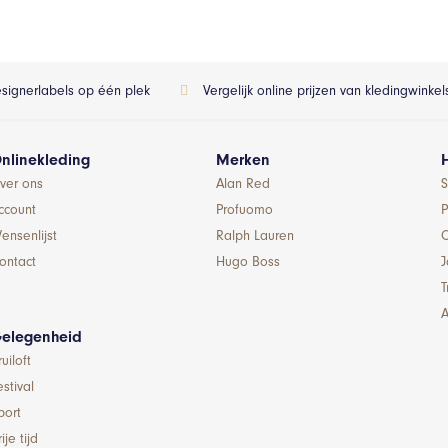
esignerlabels op één plek
Vergelijk online prijzen van kledingwinke
nlinekleding
Merken
ver ons
Alan Red
S
ccount
Profuomo
P
ensenlijst
Ralph Lauren
ontact
Hugo Boss
T
A
elegenheid
ruiloft
estival
port
ije tijd