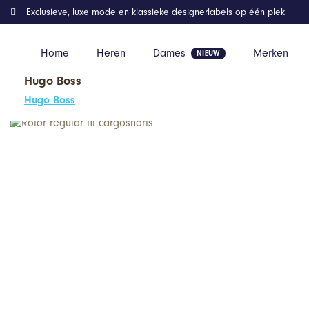
Exclusieve, luxe mode en klassieke designerlabels op één plek
Home
Heren
Dames
Merken
Hugo Boss
Home
Kleding
Rotor regular fit cargoshorts
Hugo Boss