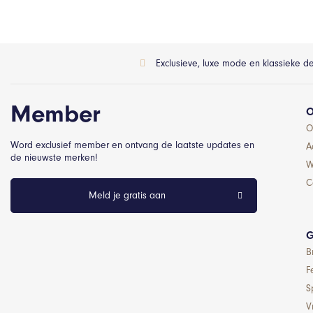
Exclusieve, luxe mode en klassieke d
Member
O
O
Word exclusief member en ontvang de laatste updates en
A
de nieuwste merken!
W
C
Meld je gratis aan
G
B
F
S
Vr