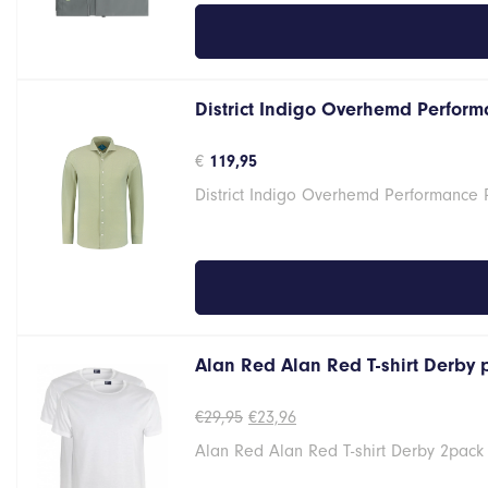
District Indigo Overhemd Performa
€
119,95
District Indigo Overhemd Performance 
Alan Red Alan Red T-shirt Derby
Oorspronkelijke
Huidige
€
29,95
€
23,96
prijs
prijs
Alan Red Alan Red T-shirt Derby 2pack
was:
is:
€29,95.
€23,96.