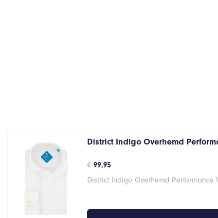
District Indigo Overhemd Performa
€
99,95
District Indigo Overhemd Performance 