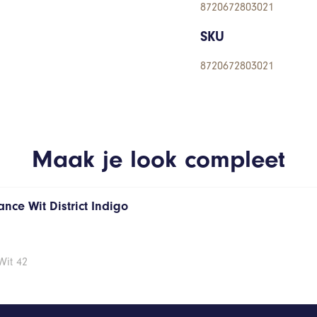
8720672803021
SKU
8720672803021
Maak je look compleet
nce Wit District Indigo
Wit 42