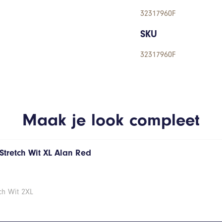
32317960F
SKU
32317960F
Maak je look compleet
Stretch Wit XL Alan Red
ch Wit 2XL