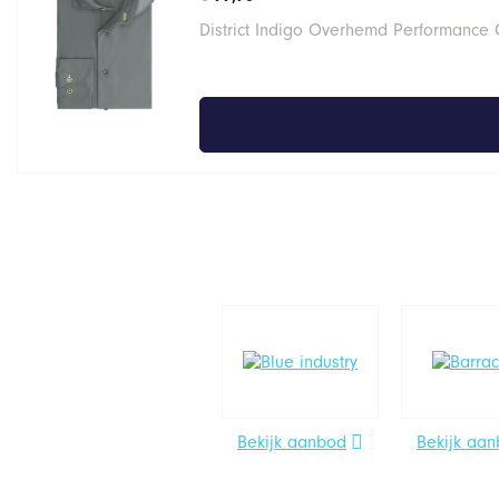
District Indigo Overhemd Performance G
Bekijk aanbod
Bekijk aa