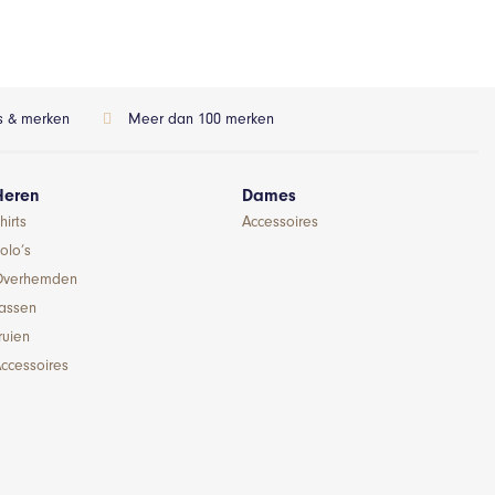
ls & merken
Meer dan 100 merken
Heren
Dames
hirts
Accessoires
olo’s
Overhemden
Jassen
ruien
ccessoires