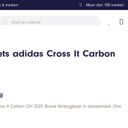
ls & merken
Meer dan 100 merken
roducten
oeken
ts adidas Cross It Carbon
ng
oss It Carbon Ctrl 2025 Blauw Verkrijgbaar in damesmaat. One