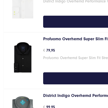
District Indigo Overhemd Performance 
Profuomo Overhemd Super Slim Fit
€
79,95
Profuomo Overhemd Super Slim Fit Stre
District Indigo Overhemd Performa
€
99,95