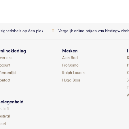
esignerlabels op één plek
Vergelijk online prijzen van kledingwinke
nlinekleding
Merken
ver ons
Alan Red
S
ccount
Profuomo
P
ensenlijst
Ralph Lauren
ontact
Hugo Boss
T
A
elegenheid
ruiloft
estival
port