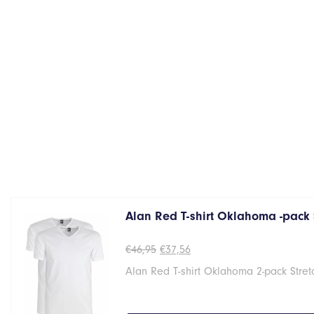
Alan Red T-shirt Oklahoma -pack 
Oorspronkelijke
Huidige
€
46,95
€
37,56
prijs
prijs
Alan Red T-shirt Oklahoma 2-pack Stret
was:
is:
€46,95.
€37,56.