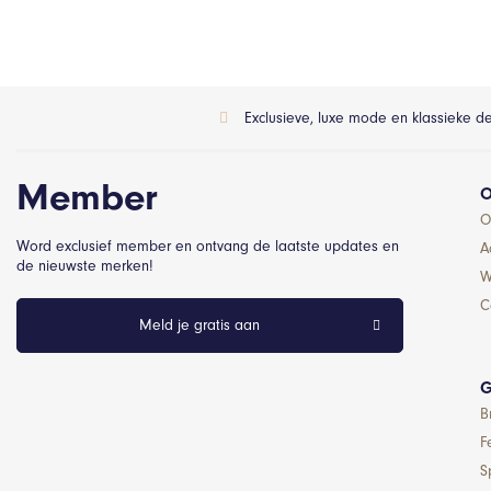
Exclusieve, luxe mode en klassieke d
Member
O
O
Word exclusief member en ontvang de laatste updates en
A
de nieuwste merken!
W
C
Meld je gratis aan
G
B
F
S