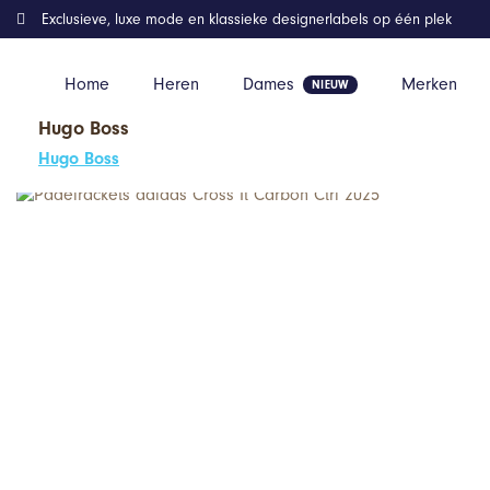
Exclusieve, luxe mode en klassieke designerlabels op één plek
Home
Heren
Dames
Merken
Hugo Boss
Home
Kleding
Padelrackets adidas Cross It Carbon Ctrl 2025
Hugo Boss