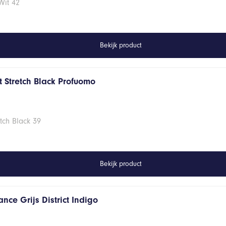
Wit 42
Bekijk product
 Stretch Black Profuomo
tch Black 39
Bekijk product
nce Grijs District Indigo