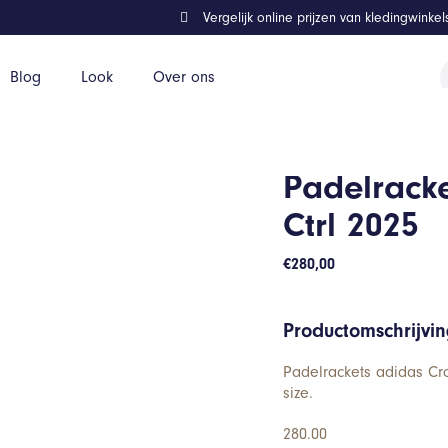
Vergelijk online prijzen van kledingwinke
P
Blog
Look
Over ons
z
Padelracke
Ctrl 2025
€
280,00
Productomschrijvi
Padelrackets adidas Cr
size.
280.00