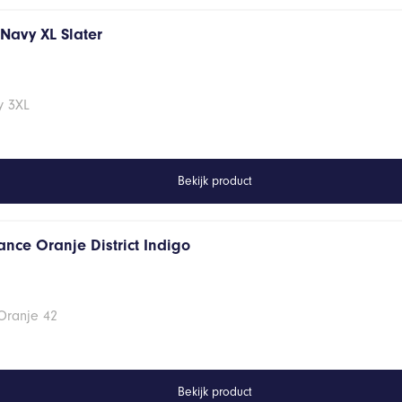
s Navy XL Slater
vy 3XL
Bekijk product
ance Oranje District Indigo
Oranje 42
Bekijk product