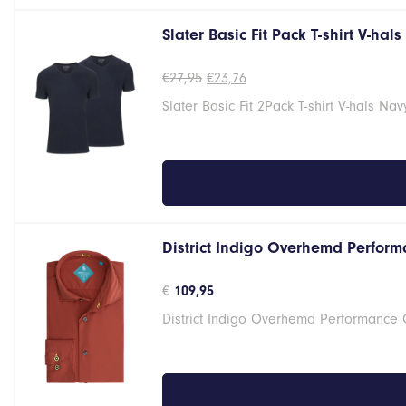
Slater Basic Fit Pack T-shirt V-hal
Oorspronkelijke
Huidige
€
27,95
€
23,76
prijs
prijs
Slater Basic Fit 2Pack T-shirt V-hals Na
was:
is:
€27,95.
€23,76.
District Indigo Overhemd Perform
€
109,95
District Indigo Overhemd Performance 