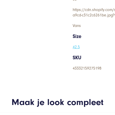
https://cdn.shopify.com
a9cd-c31c2c6261be.jpg
Vans
Size
42.5
SKU
43332159275198
Maak je look compleet