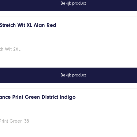
Bekijk product
Stretch Wit XL Alan Red
ch Wit 2XL
Bekijk product
nce Print Green District Indigo
Print Green 38