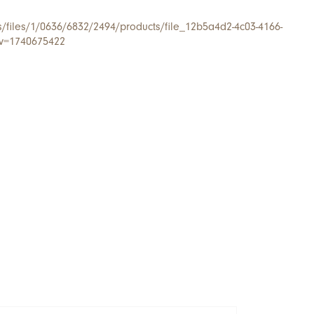
/s/files/1/0636/6832/2494/products/file_12b5a4d2-4c03-4166-
?v=1740675422