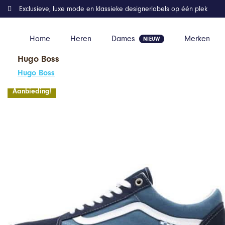
Exclusieve, luxe mode en klassieke designerlabels op één plek
Home
Heren
Dames
Merken
Hugo Boss
Home
Kleding
Old Skool Skate Donkerblauw Wit
Hugo Boss
Aanbieding!