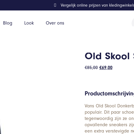
Vergelijk online prijzen van kledingwinke
P
Blog
Look
Over ons
z
Old Skool
Oorspronkelijke
Huidige
€
85,00
€
69,00
prijs
prijs
was:
is:
€85,00.
€69,00.
Productomschrijvi
Vans Old Skool Donkerb
populair. Dit paar scho
tegenwoordig zijn ze on
opvallende sneakers zij
een extra verstevigde n