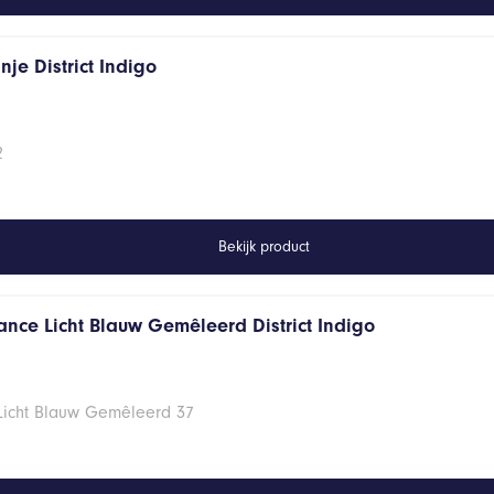
je District Indigo
2
Bekijk product
ance Licht Blauw Gemêleerd District Indigo
 Licht Blauw Gemêleerd 37