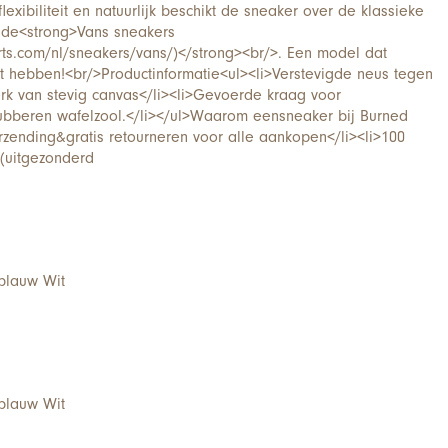
lexibiliteit en natuurlijk beschikt de sneaker over de klassieke
 de<strong>Vans sneakers
ts.com/nl/sneakers/vans/)</strong><br/>. Een model dat
t hebben!<br/>Productinformatie<ul><li>Verstevigde neus tegen
erk van stevig canvas</li><li>Gevoerde kraag voor
ubberen wafelzool.</li></ul>Waarom een​​sneaker bij Burned
rzending&gratis retourneren voor alle aankopen</li><li>100
 (uitgezonderd
blauw Wit
blauw Wit