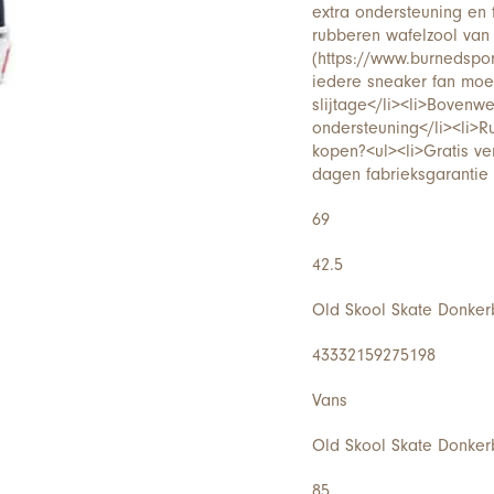
extra ondersteuning en f
rubberen wafelzool van
(https://www.burnedspor
iedere sneaker fan moe
slijtage</li><li>Bovenw
ondersteuning</li><li>R
kopen?<ul><li>Gratis ve
dagen fabrieksgarantie
69
42.5
Old Skool Skate Donker
43332159275198
Vans
Old Skool Skate Donker
85