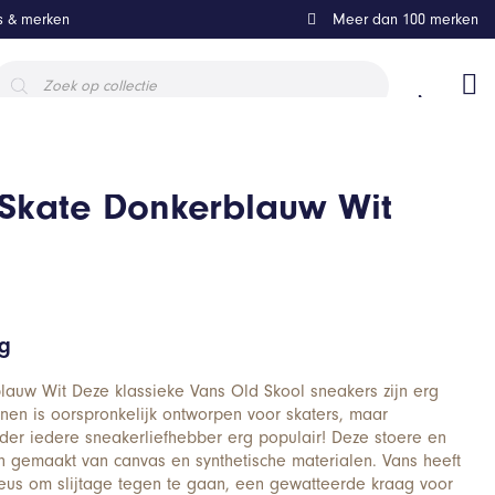
ls & merken
Meer dan 100 merken
roducten
oeken
 Skate Donkerblauw Wit
ng
lauw Wit Deze klassieke Vans Old Skool sneakers zijn erg
enen is oorspronkelijk ontworpen voor skaters, maar
der iedere sneakerliefhebber erg populair! Deze stoere en
n gemaakt van canvas en synthetische materialen. Vans heeft
eus om slijtage tegen te gaan, een gewatteerde kraag voor