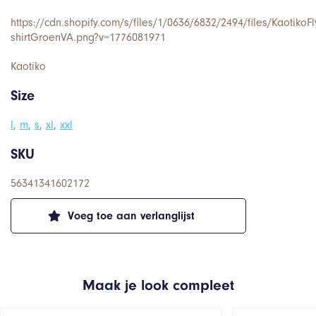
https://cdn.shopify.com/s/files/1/0636/6832/2494/files/KaotikoF
shirtGroenVA.png?v=1776081971
Kaotiko
Size
l
,
m
,
s
,
xl
,
xxl
SKU
56341341602172
Voeg toe aan verlanglijst
Maak je look compleet