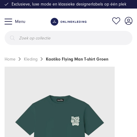
Exclusieve, luxe mode en klassieke designerlabels op één plek
Menu
Producten
zoeken
Home
Kleding
Kaotiko Flying Man T-shirt Groen