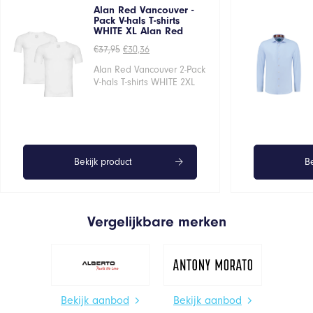
Alan Red Vancouver -
Pack V-hals T-shirts
WHITE XL Alan Red
Oorspronkelijke
Huidige
€
37,95
€
30,36
prijs
prijs
was:
is:
Alan Red Vancouver 2-Pack
€37,95.
€30,36.
V-hals T-shirts WHITE 2XL
Bekijk product
Be
Vergelijkbare merken
Bekijk aanbod
Bekijk aanbod