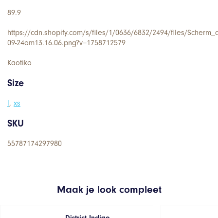
89.9
https://cdn.shopify.com/s/files/1/0636/6832/2494/files/Scherm_
09-24om13.16.06.png?v=1758712579
Kaotiko
Size
l
,
xs
SKU
55787174297980
Maak je look compleet
District Indigo