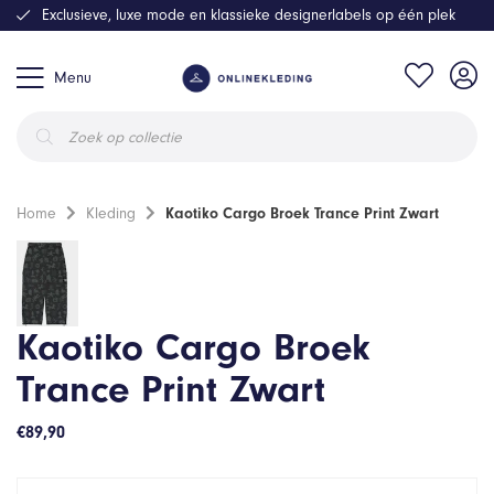
Exclusieve, luxe mode en klassieke designerlabels op één plek
Menu
Producten
zoeken
Home
Kleding
Kaotiko Cargo Broek Trance Print Zwart
Kaotiko Cargo Broek
Trance Print Zwart
€
89,90