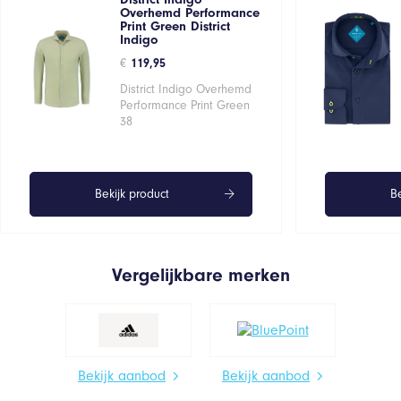
Overhemd Performance
Print Green District
Indigo
€
119,95
District Indigo Overhemd
Performance Print Green
38
Bekijk product
Be
Vergelijkbare merken
Bekijk aanbod
Bekijk aanbod