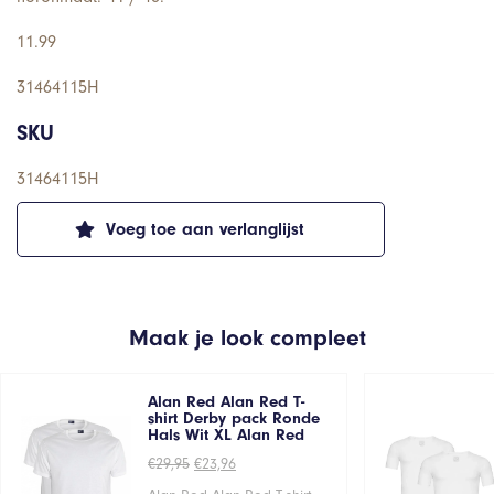
11.99
31464115H
SKU
31464115H
Voeg toe aan verlanglijst
Maak je look compleet
Alan Red Alan Red T-
shirt Derby pack Ronde
Hals Wit XL Alan Red
Oorspronkelijke
Huidige
€
29,95
€
23,96
prijs
prijs
was:
is: