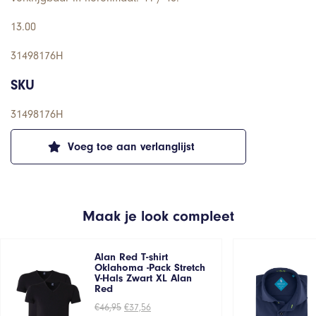
13.00
31498176H
SKU
31498176H
Voeg toe aan verlanglijst
Maak je look compleet
Alan Red T-shirt
Oklahoma -Pack Stretch
V-Hals Zwart XL Alan
Red
Oorspronkelijke
Huidige
€
46,95
€
37,56