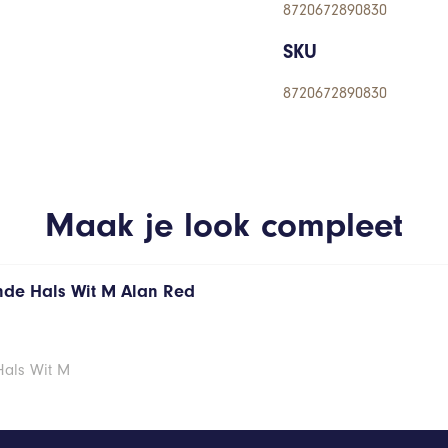
8720672890830
SKU
8720672890830
Maak je look compleet
onde Hals Wit M Alan Red
Hals Wit M