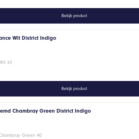
Bekijk product
nce Wit District Indigo
Wit 42
Bekijk product
hemd Chambray Green District Indigo
 Chambray Green 40