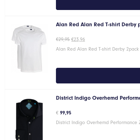
Alan Red Alan Red T-shirt Derby
Oorspronkelijke
Huidige
€
29,95
€
23,96
prijs
prijs
Alan Red Alan Red T-shirt Derby 2pack
was:
is:
€29,95.
€23,96.
District Indigo Overhemd Performa
€
99,95
District Indigo Overhemd Performance 