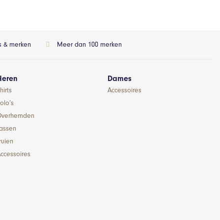
ls & merken
Meer dan 100 merken
Heren
Dames
hirts
Accessoires
olo’s
Overhemden
Jassen
ruien
ccessoires