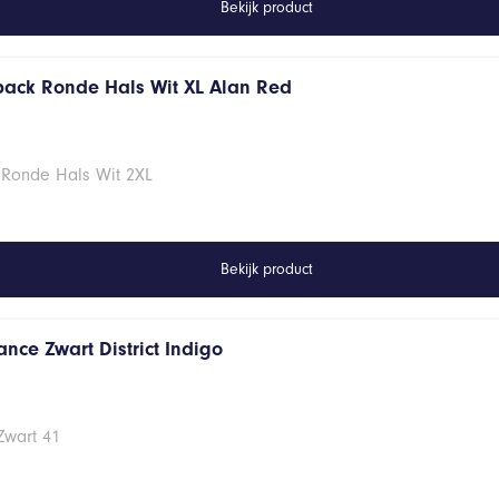
Bekijk product
 pack Ronde Hals Wit XL Alan Red
 Ronde Hals Wit 2XL
Bekijk product
nce Zwart District Indigo
Zwart 41