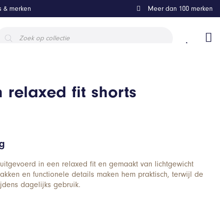
ls & merken
Meer dan 100 merken
roducten
oeken
elaxed fit shorts
ng
itgevoerd in een relaxed fit en gemaakt van lichtgewicht
akken en functionele details maken hem praktisch, terwijl de
ijdens dagelijks gebruik.