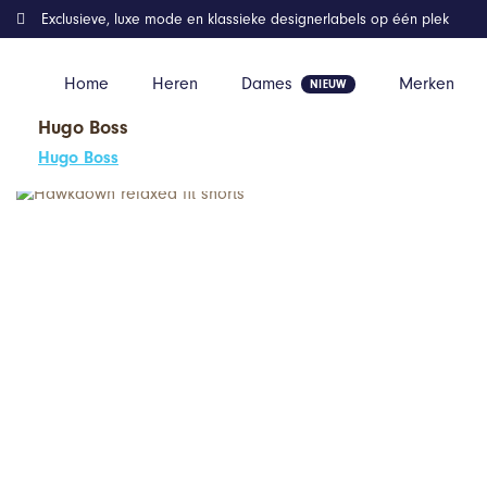
Exclusieve, luxe mode en klassieke designerlabels op één plek
Home
Heren
Dames
Merken
Hugo Boss
Home
Kleding
Hawkdown relaxed fit shorts
Hugo Boss