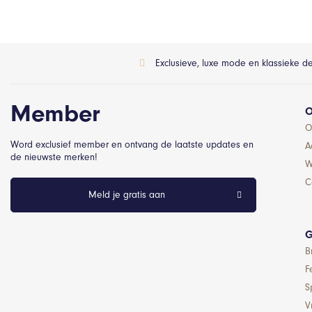
Exclusieve, luxe mode en klassieke d
Member
O
O
Word exclusief member en ontvang de laatste updates en
A
de nieuwste merken!
W
C
Meld je gratis aan
G
B
F
S
Vr