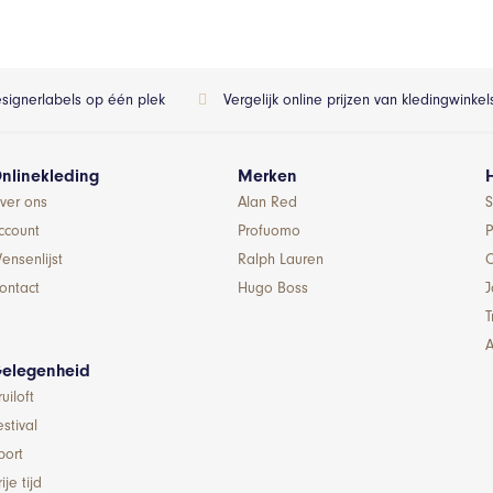
esignerlabels op één plek
Vergelijk online prijzen van kledingwinke
nlinekleding
Merken
ver ons
Alan Red
S
ccount
Profuomo
P
ensenlijst
Ralph Lauren
ontact
Hugo Boss
T
A
elegenheid
ruiloft
estival
port
ije tijd