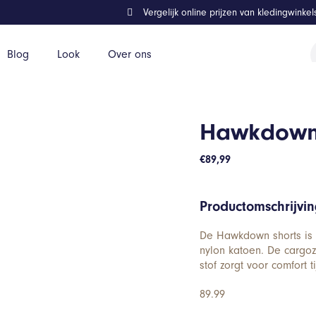
Vergelijk online prijzen van kledingwinke
P
Blog
Look
Over ons
z
Hawkdown r
€
89,99
Productomschrijvi
De Hawkdown shorts is u
nylon katoen. De cargoz
stof zorgt voor comfort t
89.99