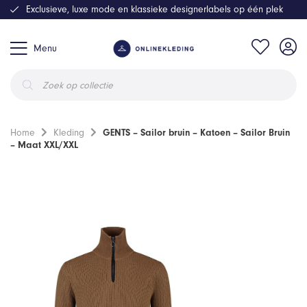
Exclusieve, luxe mode en klassieke designerlabels op één plek
Menu
Producten
zoeken
Home
Kleding
GENTS – Sailor bruin – Katoen – Sailor Bruin
– Maat XXL/XXL