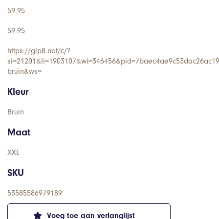
59.95
59.95
https://glp8.net/c/?
si=21201&li=1903107&wi=346456&pid=7baec4ae9c53dac26ac19a
bruin&ws=
Kleur
Bruin
Maat
XXL
SKU
53585586979189
Voeg toe aan verlanglijst