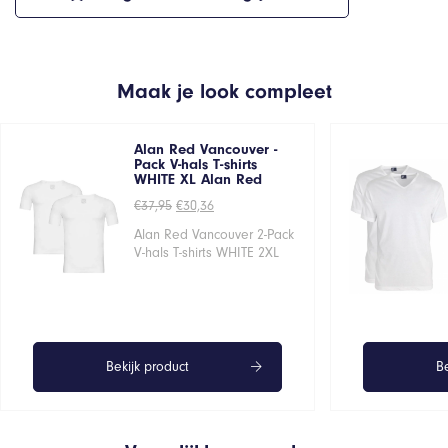
Maak je look compleet
Alan Red Vancouver -
Pack V-hals T-shirts
WHITE XL Alan Red
Oorspronkelijke
Huidige
€
37,95
€
30,36
prijs
prijs
was:
is:
Alan Red Vancouver 2-Pack
€37,95.
€30,36.
V-hals T-shirts WHITE 2XL
Bekijk product
Be