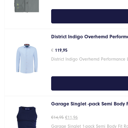
District Indigo Overhemd Performa
€
119,95
District Indigo Overhemd Performance 
Garage Singlet -pack Semi Body 
Oorspronkelijke
Huidige
€
14,95
€
11,96
prijs
prijs
Garage Singlet 1-pack Semi Body Fit 
was:
is: