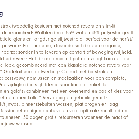
ng
: strak tweedelig kostuum met notched revers en slim-fit
n duurzaamheid: Wolblend met 55% wol en 45% polyester geeft
btiele glans en langdurige slijtvastheid, perfect voor de herfst/
-fit pasvorm: Een moderne, closende snit die een elegante,
 neerzet zonder in te leveren op comfort of bewegingsvrijheid.
tched revers: Het discrete miniruit patroon voegt karakter toe
jke look, gecombineerd met een klassieke notched revers voor
. * Gedetailleerde afwerking: Colbert met borstzak en
et persvouw, riemlussen en steekzakken voor een complete,
Veelzijdigheid in stijl: Ideaal voor kantoor, zakelijke
en en gala’s; combineer met een overhemd en das of kies voor
et een open kolk. * Verzorging en gebruiksgemak:
l-/fijnwas, binnenstebuiten wassen, plat drogen en laag
rofessioneel reinigen aanbevolen voor optimale zachtheid en
etourneren: 30 dagen gratis retourneren wanneer de maat of
an jouw wensen.