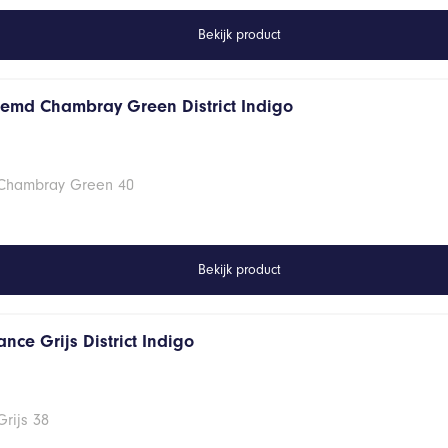
Bekijk product
hemd Chambray Green District Indigo
 Chambray Green 40
Bekijk product
nce Grijs District Indigo
rijs 38