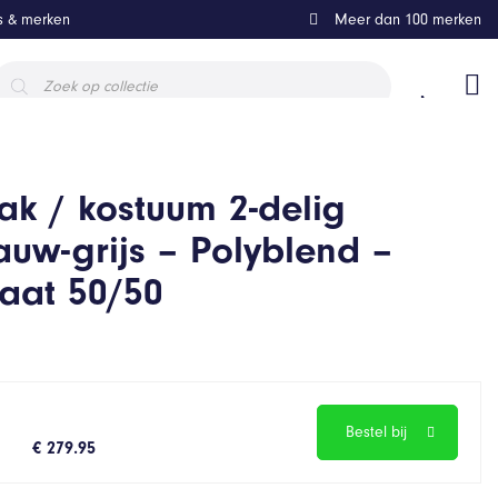
ls & merken
Meer dan 100 merken
roducten
oeken
k / kostuum 2-delig
lauw-grijs – Polyblend –
aat 50/50
Bestel bij
€ 279.95