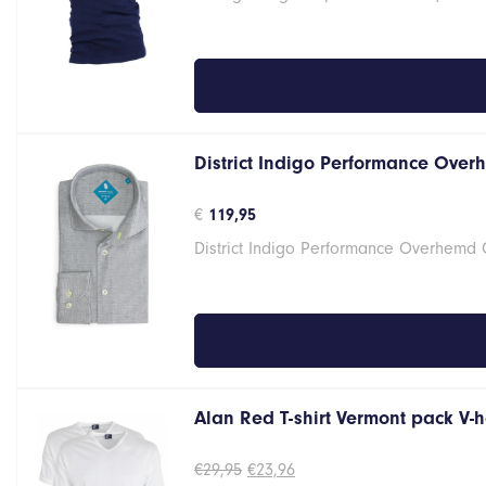
€14,95.
€11,96.
District Indigo Performance Over
€
119,95
District Indigo Performance Overhemd
Alan Red T-shirt Vermont pack V-
Oorspronkelijke
Huidige
€
29,95
€
23,96