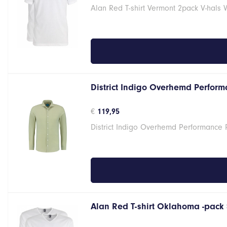
prijs
prijs
Alan Red T-shirt Vermont 2pack V-hals 
was:
is:
€29,95.
€23,96.
District Indigo Overhemd Performa
€
119,95
District Indigo Overhemd Performance 
Alan Red T-shirt Oklahoma -pack 