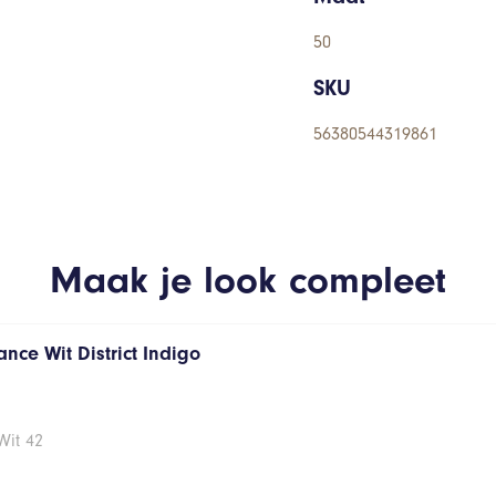
50
SKU
56380544319861
Maak je look compleet
nce Wit District Indigo
Wit 42