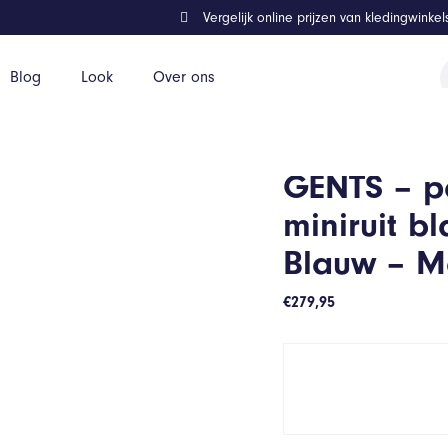
Vergelijk online prijzen van kledingwinke
P
Blog
Look
Over ons
z
rijs – Polyblend – Blauw – Maat 50/50
GENTS – pa
miniruit b
Blauw – M
€
279,95