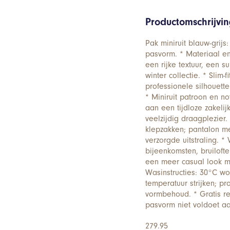
Productomschrijvi
Pak miniruit blauw-grijs
pasvorm. * Materiaal e
een rijke textuur, een su
winter collectie. * Slim
professionele silhouette
* Miniruit patroon en no
aan een tijdloze zakeli
veelzijdig draagplezier
klepzakken; pantalon m
verzorgde uitstraling. * 
bijeenkomsten, bruiloft
een meer casual look m
Wasinstructies: 30°C wo
temperatuur strijken; p
vormbehoud. * Gratis r
pasvorm niet voldoet a
279.95