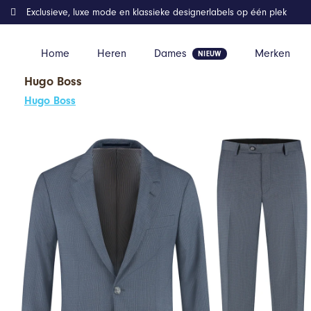
Exclusieve, luxe mode en klassieke designerlabels op één plek
Home
Heren
Dames
Merken
Hugo Boss
Home
Kleding
GENTS – pak / kostuum 2-delig miniruit blauw-g
Hugo Boss