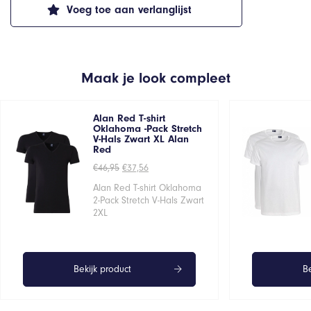
Voeg toe aan verlanglijst
Maak je look compleet
Alan Red T-shirt
Oklahoma -Pack Stretch
V-Hals Zwart XL Alan
Red
Oorspronkelijke
Huidige
€
46,95
€
37,56
prijs
prijs
was:
is:
Alan Red T-shirt Oklahoma
€46,95.
€37,56.
2-Pack Stretch V-Hals Zwart
2XL
Bekijk product
Be