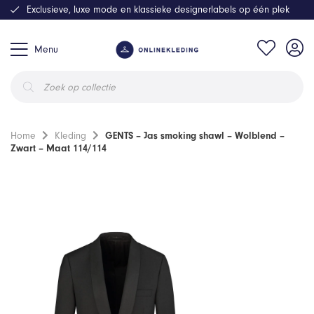
Exclusieve, luxe mode en klassieke designerlabels op één plek
Menu
Producten
zoeken
Home
Kleding
GENTS – Jas smoking shawl – Wolblend –
Zwart – Maat 114/114