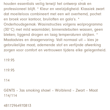
houden essentials veilig terwijl het ontwerp strak en
professioneel blijft. * Kleur en veelzijdigheid: Klassiek zwart
dat moeiteloos combineert met een wit overhemd, pochet
en broek voor kantoor, bruiloften en gala’s. *
Onderhoudsgemak: Wasinstructies volgens wolprogramma
(30°C) met mild wasmiddel; binnenstebuiten wassen, geen
bleken; liggend drogen en laag temperaturen strijken. *
Maatadvies en draagervaring: Valt normaal uit — kies je
gebruikelijke maat; ademende stof en verfijnde afwerking
zorgen voor comfort en vertrouwen tijdens elke gelegenheid.
119.95
119.95
114
GENTS – Jas smoking shawl – Wolblend – Zwart – Maat
114/114
48172964970813