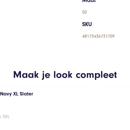
Maat
50
SKU
48173436731709
Maak je look compleet
s Navy XL Slater
vy 3XL