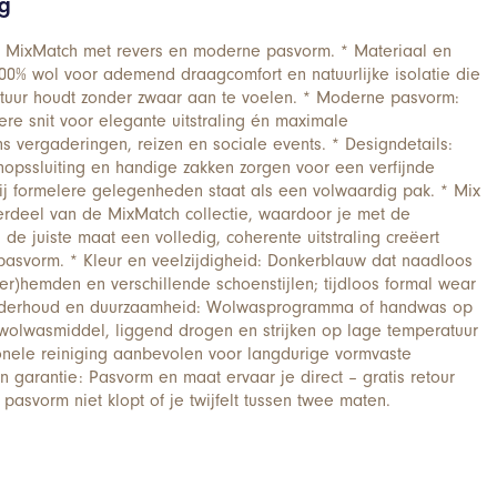
ng
 MixMatch met revers en moderne pasvorm. * Materiaal en
00% wol voor ademend draagcomfort en natuurlijke isolatie die
tuur houdt zonder zwaar aan te voelen. * Moderne pasvorm:
ere snit voor elegante uitstraling én maximale
ns vergaderingen, reizen en sociale events. * Designdetails:
nopssluiting en handige zakken zorgen voor een verfijnde
bij formelere gelegenheden staat als een volwaardig pak. * Mix
rdeel van de MixMatch collectie, waardoor je met de
de juiste maat een volledig, coherente uitstraling creëert
pasvorm. * Kleur en veelzijdigheid: Donkerblauw dat naadloos
er)hemden en verschillende schoenstijlen; tijdloos formal wear
Onderhoud en duurzaamheid: Wolwasprogramma of handwas op
wolwasmiddel, liggend drogen en strijken op lage temperatuur
onele reiniging aanbevolen voor langdurige vormvaste
n garantie: Pasvorm en maat ervaar je direct – gratis retour
pasvorm niet klopt of je twijfelt tussen twee maten.