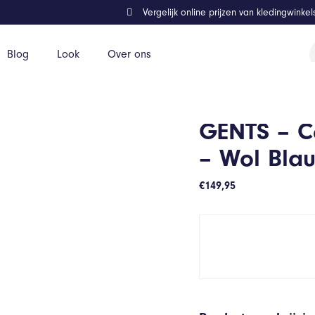
Vergelijk online prijzen van kledingwinke
P
Blog
Look
Over ons
z
auw – Maat 50/50
GENTS – Co
– Wol Bla
€
149,95