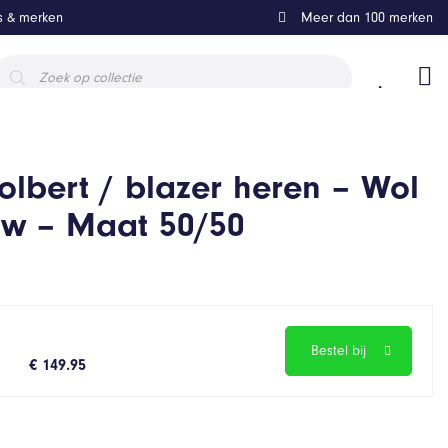
ls & merken
Meer dan 100 merken
roducten
oeken
lbert / blazer heren – Wol
uw – Maat 50/50
Bestel bij
€ 149.95