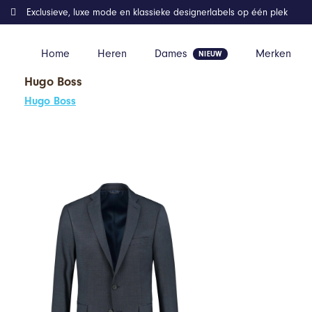
Exclusieve, luxe mode en klassieke designerlabels op één plek
Home
Heren
Dames
Merken
Hugo Boss
Home
Kleding
GENTS – Colbert / blazer heren – Wol – Wol Bl
Hugo Boss