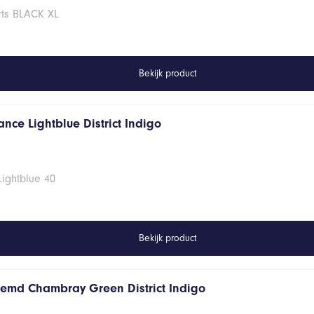
rts BLACK XL
Bekijk product
nce Lightblue District Indigo
Lightblue 40
Bekijk product
hemd Chambray Green District Indigo