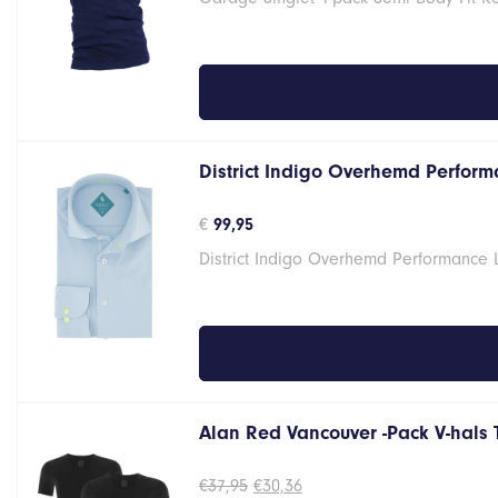
€14,95.
€11,96.
District Indigo Overhemd Performa
€
99,95
District Indigo Overhemd Performance 
Alan Red Vancouver -Pack V-hals 
Oorspronkelijke
Huidige
€
37,95
€
30,36