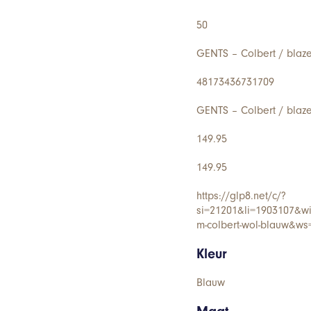
50
GENTS – Colbert / blaz
48173436731709
GENTS – Colbert / blaz
149.95
149.95
https://glp8.net/c/?
si=21201&li=1903107&w
m-colbert-wol-blauw&ws
Kleur
Blauw