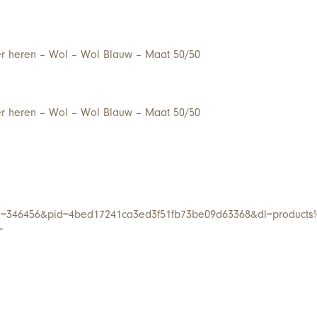
er heren – Wol – Wol Blauw – Maat 50/50
er heren – Wol – Wol Blauw – Maat 50/50
i=346456&pid=4bed17241ca3ed3f51fb73be09d63368&dl=products
=