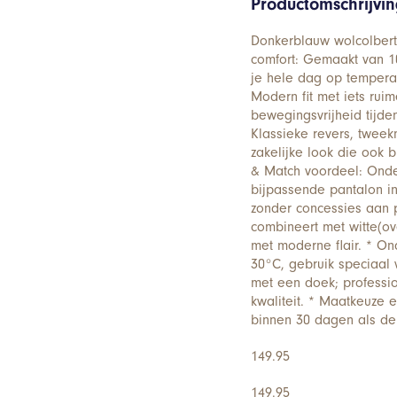
Productomschrijvi
Donkerblauw wolcolbert
comfort: Gemaakt van 1
je hele dag op tempera
Modern fit met iets ruim
bewegingsvrijheid tijde
Klassieke revers, tweek
zakelijke look die ook 
& Match voordeel: Onde
bijpassende pantalon in 
zonder concessies aan 
combineert met witte(ov
met moderne flair. * 
30°C, gebruik speciaal 
met een doek; professi
kwaliteit. * Maatkeuze e
binnen 30 dagen als de 
149.95
149.95