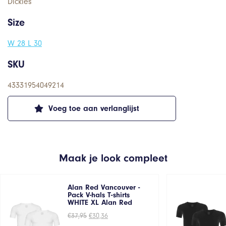
Dickies
Size
W 28 L 30
SKU
43331954049214
Voeg toe aan verlanglijst
Maak je look compleet
Alan Red Vancouver -
Pack V-hals T-shirts
WHITE XL Alan Red
Oorspronkelijke
Huidige
€
37,95
€
30,36
prijs
prijs