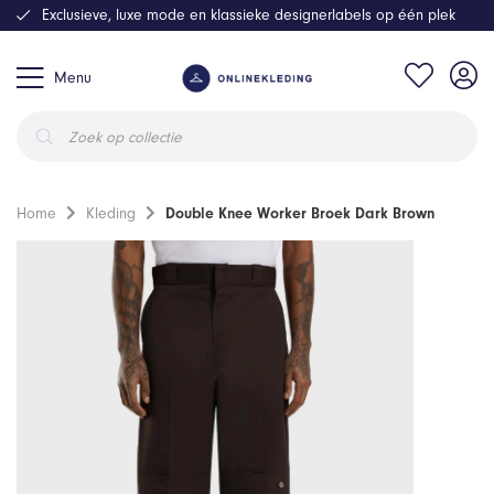
Exclusieve, luxe mode en klassieke designerlabels op één plek
Menu
Producten
zoeken
Home
Kleding
Double Knee Worker Broek Dark Brown