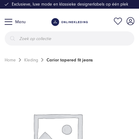
Exclusieve, luxe mode en klassieke designerlabels op één plek
Menu
Producten
zoeken
Home
Kleding
Carior tapered fit jeans