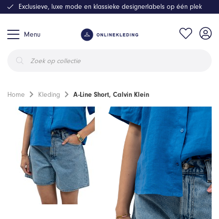
Exclusieve, luxe mode en klassieke designerlabels op één plek
Menu
Producten
zoeken
Home
Kleding
A-Line Short, Calvin Klein