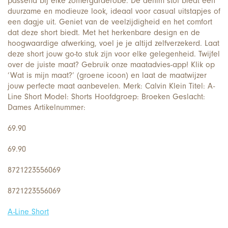
passend bij elke zomergarderobe. De denim stof biedt een
duurzame en modieuze look, ideaal voor casual uitstapjes of
een dagje uit. Geniet van de veelzijdigheid en het comfort
dat deze short biedt. Met het herkenbare design en de
hoogwaardige afwerking, voel je je altijd zelfverzekerd. Laat
deze short jouw go-to stuk zijn voor elke gelegenheid. Twijfel
over de juiste maat? Gebruik onze maatadvies-app! Klik op
‘Wat is mijn maat?’ (groene icoon) en laat de maatwijzer
jouw perfecte maat aanbevelen. Merk: Calvin Klein Titel: A-
Line Short Model: Shorts Hoofdgroep: Broeken Geslacht:
Dames Artikelnummer:
69.90
69.90
8721223556069
8721223556069
A-Line Short