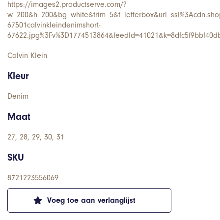
https://images2.productserve.com/?
w=200&h=200&bg=white&trim=5&t=letterbox&url=ssl%3Acdn.shop
67501calvinkleindenimshort-
67622.jpg%3Fv%3D1774513864&feedId=41021&k=8dfc5f9bbf40d
Calvin Klein
Kleur
Denim
Maat
27, 28, 29, 30, 31
SKU
8721223556069
Voeg toe aan verlanglijst