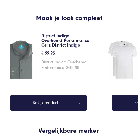
Maak je look compleet
District Indigo
Overhemd Performance
Grijs District Indigo
€
99,95
District Indigo Overhemd
Performance Grijs 38
Bekijk product
Be
Vergelijkbare merken