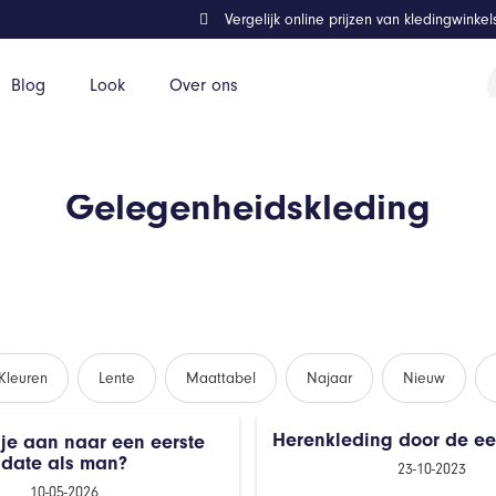
Vergelijk online prijzen van kledingwinke
P
Blog
Look
Over ons
z
Gelegenheidskleding
Kleuren
Lente
Maattabel
Najaar
Nieuw
Herenkleding door de e
 je aan naar een eerste
date als man?
23-10-2023
10-05-2026