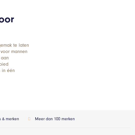
oor
gemak te laten
l voor mannen
e aan
bied
m in één
ls & merken
Meer dan 100 merken