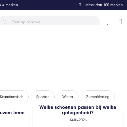
ls & merken
Meer dan 100 merken
roducten
oeken
Scandinavisch
Sporten
Winter
Zomerkleding
Welke schoenen passen bij welke
euwen heen
gelegenheid?
14-03-2023