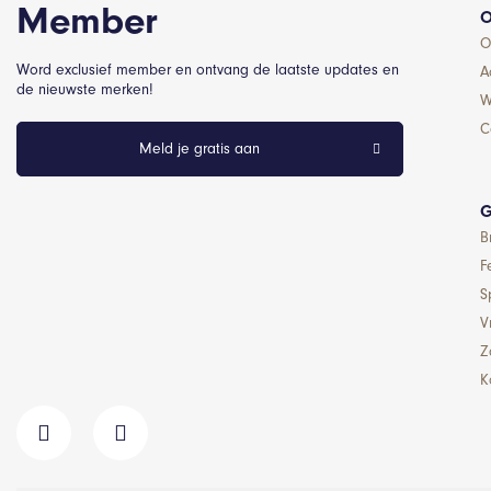
Member
O
O
Word exclusief member en ontvang de laatste updates en
A
de nieuwste merken!
W
C
Meld je gratis aan
G
B
F
S
Vr
Z
K