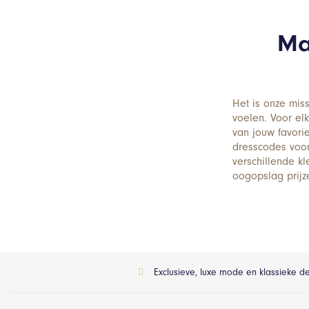
Ma
Het is onze mis
voelen. Voor el
van jouw favori
dresscodes voor
verschillende k
oogopslag prijz
Exclusieve, luxe mode en klassieke d