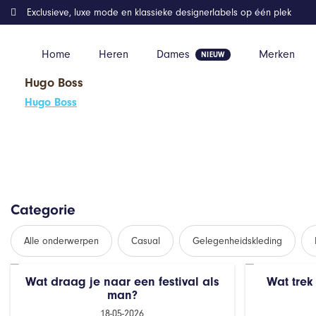
Exclusieve, luxe mode en klassieke designerlabels op één plek
Home
Heren
Dames
Merken
Hugo Boss
Home
Gelegenheidskleding
Hugo Boss
Categorie
Alle onderwerpen
Casual
Gelegenheidskleding
Wat draag je naar een festival als
Wat trek
man?
18-05-2026