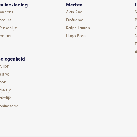
nlinekleding
Merken
ver ons
Alan Red
S
ccount
Profuomo
P
ensenlijst
Ralph Lauren
ontact
Hugo Boss
T
A
elegenheid
ruiloft
estival
port
ije tijd
akelijk
oningsdag