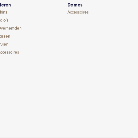
Heren
Dames
hirts
Accessoires
olo’s
Overhemden
Jassen
ruien
ccessoires