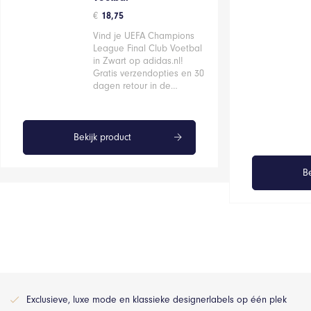
€
18,75
Vind je UEFA Champions
League Final Club Voetbal
in Zwart op adidas.nl!
Gratis verzendopties en 30
dagen retour in de…
Bekijk product
Be
Exclusieve, luxe mode en klassieke designerlabels op één plek