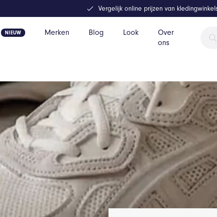
Vergelijk online prijzen van kledingwinke
Prod
Merken
Blog
Look
Over
zoek
ons