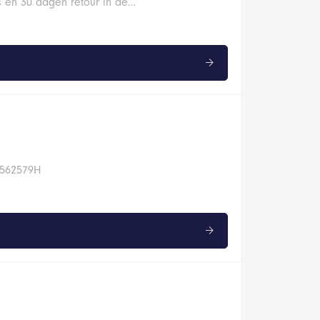
s en 30 dagen retour in de…
25562579H