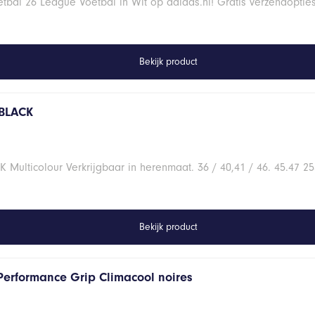
bal 26 League Voetbal in Wit op adidas.nl! Gratis verzendoptie
Bekijk product
 BLACK
Multicolour Verkrijgbaar in herenmaat. 36 / 40,41 / 46. 45.47 
Bekijk product
Performance Grip Climacool noires