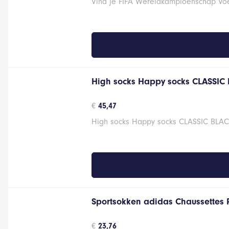
Vind je FIFA Wereldkampioenschap Voet
High socks Happy socks CLASSIC
€
45,47
High socks Happy socks CLASSIC BLACK 
Sportsokken adidas Chaussettes 
€
23,76