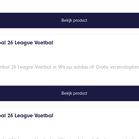
Bekijk product
al 26 League Voetbal
bal 26 League Voetbal in Wit op adidas.nl! Gratis verzendoptie
Bekijk product
al 26 League Voetbal