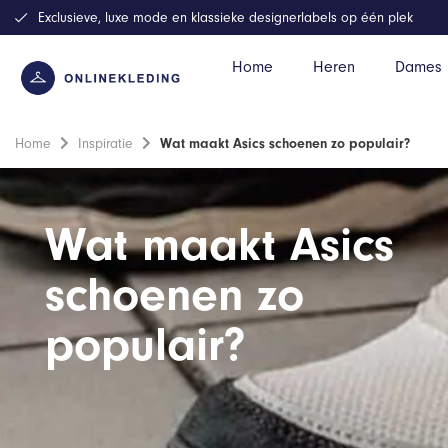
Exclusieve, luxe mode en klassieke designerlabels op één plek
Home
Heren
Dames
Home
Inspiratie
Wat maakt Asics schoenen zo populair?
Wat maakt Asics
schoenen zo
populair?