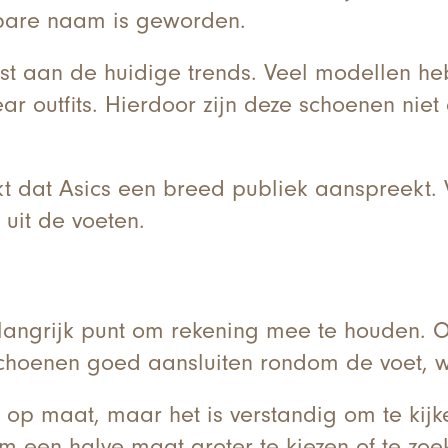
wbare naam is geworden.
ast aan de huidige trends. Veel modellen he
ar outfits. Hierdoor zijn deze schoenen niet
akt dat Asics een breed publiek aanspreekt.
uit de voeten.
langrijk punt om rekening mee te houden. 
e schoenen goed aansluiten rondom de voet, w
op maat, maar het is verstandig om te kijk
om een halve maat groter te kiezen of te z