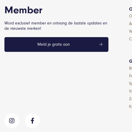
Member
O
O
Word exclusief member en ontvang de laatste updates en
A
de nieuwste merken!
W
C
Meld je gratis aan
G
B
F
S
Vr
Z
K