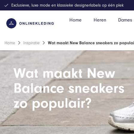
Exclusieve, luxe mode en klassieke designerlabels op één plek
Home
Heren
Dames
Home
Inspiratie
Wat maakt New Balance sneakers zo populai
Wat maakt New
Balance sneakers
zo populair?