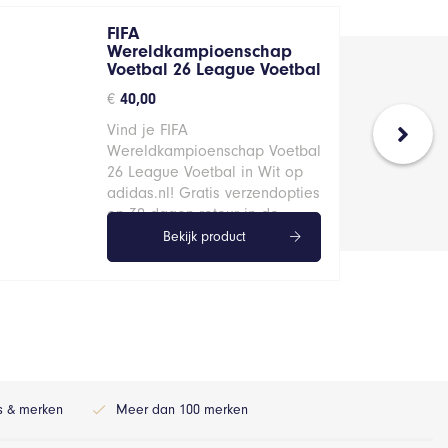
FIFA
Wereldkampioenschap
Voetbal 26 League Voetbal
€
40,00
Vind je FIFA
Wereldkampioenschap Voetbal
26 League Voetbal in Wit op
adidas.nl! Gratis verzendopties
en 30 dagen retour in de…
Bekijk product
ls & merken
Meer dan 100 merken