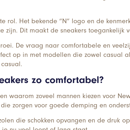
te rol. Het bekende “N” logo en de kenmer
te zijn. Dit maakt de sneakers toegankelijk
ei. De vraag naar comfortabele en veelzijd
t op in met modellen die zowel casual als st
t casual.
akers zo comfortabel?
enen waarom zoveel mannen kiezen voor New
n die zorgen voor goede demping en onders
e zolen die schokken opvangen en de druk op
je nu veel loopt of lang staat.