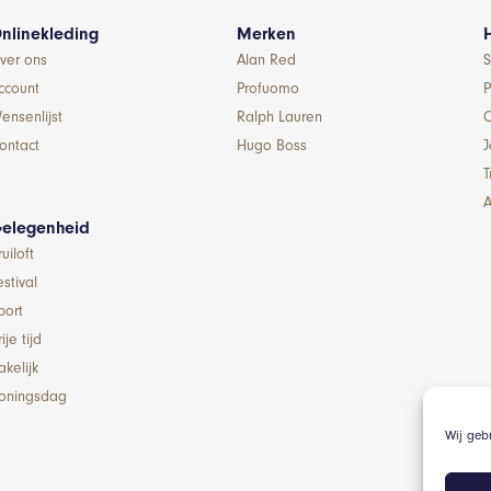
nlinekleding
Merken
ver ons
Alan Red
S
ccount
Profuomo
P
ensenlijst
Ralph Lauren
ontact
Hugo Boss
T
A
elegenheid
ruiloft
estival
port
ije tijd
akelijk
oningsdag
Wij geb