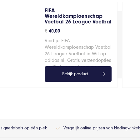
FIFA
Wereldkampioenschap
Voetbal 26 League Voetbal
€
40,00
Vind je FIFA
Wereldkampioenschap Voetbal
26 League Voetbal in Wit op
adidas.nl! Gratis verzendopties
en 30 dagen retour in de…
Bekijk product
esignerlabels op één plek
Vergelijk online prijzen van kledingwinke