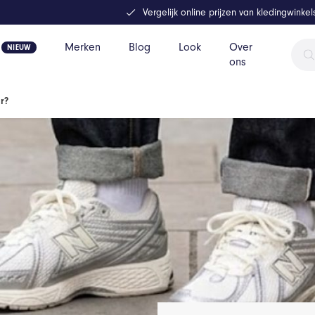
Vergelijk online prijzen van kledingwinke
Prod
Merken
Blog
Look
Over
zoek
ons
r?