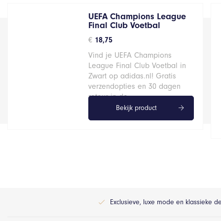
UEFA Champions League
Final Club Voetbal
€
18,75
Vind je UEFA Champions
League Final Club Voetbal in
Zwart op adidas.nl! Gratis
verzendopties en 30 dagen
retour in de…
Bekijk product
Exclusieve, luxe mode en klassieke d