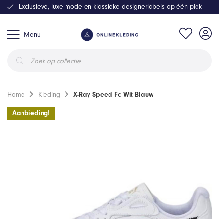
Exclusieve, luxe mode en klassieke designerlabels op één plek
Menu
Producten
zoeken
Home
Kleding
X-Ray Speed Fc Wit Blauw
Aanbieding!