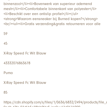
binnenzool</li><li>Bovenwerk van superieur ademend
mesh</li><li>Comfortabele binnenkant van polyester</li>
<li>Beschikt over een antislip profiel</li></ul>
<strong>Waarom een​​sneaker bij Burned kopen?</strong>
<br/><ul><li>Gratis verzending&gratis retourneren voor alle
59
45
X-Ray Speed Fc Wit Blauw
43332076863678
Puma
X-Ray Speed Fc Wit Blauw
85
https://cdn.shopify.com/s/files/1/0636/6832/2494/products/file_