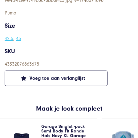
9e4b-42fe-974f-b5c78bb0f4c5.jpg?v=1740671090
Puma
Size
42.5
,
45
SKU
43332076863678
Voeg toe aan verlanglijst
Maak je look compleet
Garage Singlet -pack
Semi Body Fit Ronde
Hals Navy XL Garage