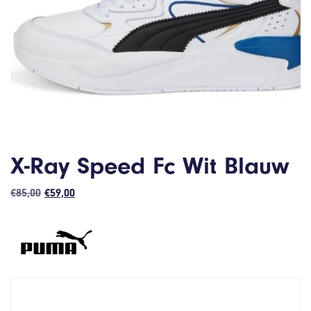
X-Ray Speed Fc Wit Blauw
Oorspronkelijke
Huidige
€
85,00
€
59,00
prijs
prijs
was:
is:
€85,00.
€59,00.