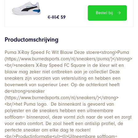
Bestel bij
€ 85
€ 59
Productomschrijving
Puma X-Ray Speed Fc Wit Blauw Deze stoere<strong>Puma
(https://www.burnedsports.com/nl/sneakers/puma/)</strong>
<br/>sneakers X-Ray Speed FC Square in de kleur wit en
blauw mag zeker niet ontbreken aan je collectie! Deze
sneakers zijn voorzien van vetersluiting en hebben een
bovenwerk van superieur Leer. Op de achterkant heeft
de<strong>sneaker
(https://www.burnedsports.com/nl/sneakers/)</strong>
<br/>het Puma logo. De binnenkant is gevoerd van
polyester en de sneakers hebben een uitneembare
softfoam+ binnenzool, deze vormt zich naar de voet en zorgt
voor extra comfort. De zool heeft een antislip profiel, de
perfecte sneaker om elke dag te rocken!
<br/>Productinformatie<ul><li>Uitneembare softfoam+