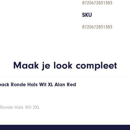
8720672831383
SKU
8720672831383
Maak je look compleet
 pack Ronde Hals Wit XL Alan Red
 Ronde Hals Wit 2XL