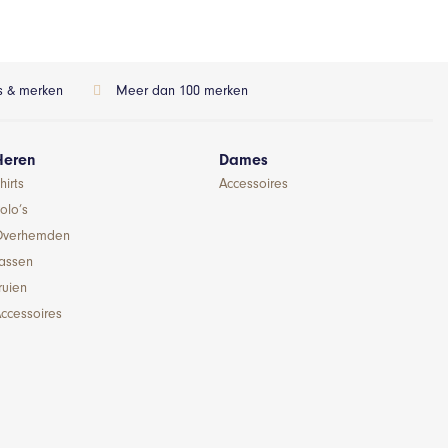
ls & merken
Meer dan 100 merken
Heren
Dames
hirts
Accessoires
olo’s
Overhemden
Jassen
ruien
ccessoires