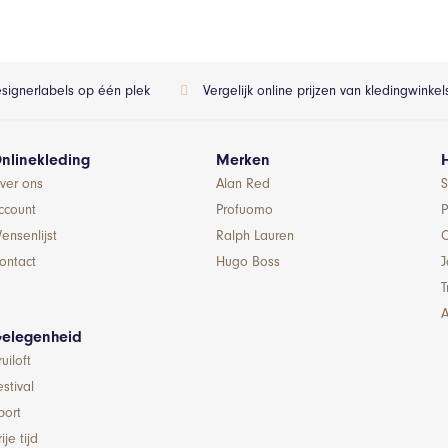
esignerlabels op één plek
Vergelijk online prijzen van kledingwinke
nlinekleding
Merken
ver ons
Alan Red
S
ccount
Profuomo
P
ensenlijst
Ralph Lauren
ontact
Hugo Boss
T
A
elegenheid
ruiloft
estival
port
ije tijd