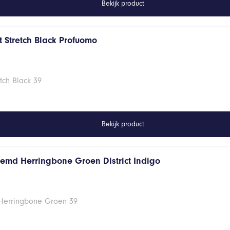
Bekijk product
 Stretch Black Profuomo
tch Black 39
Bekijk product
hemd Herringbone Groen District Indigo
 Herringbone Groen 39