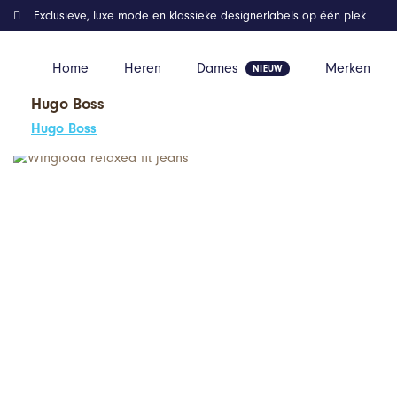
Exclusieve, luxe mode en klassieke designerlabels op één plek
Home
Heren
Dames
Merken
Hugo Boss
Home
Kleding
Wingload relaxed fit jeans
Hugo Boss