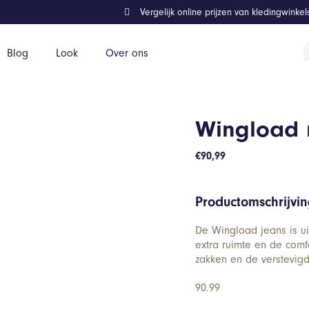
Vergelijk online prijzen van kledingwinke
P
Blog
Look
Over ons
z
Wingload r
€
90,99
Productomschrijvi
De Wingload jeans is uit
extra ruimte en de comfo
zakken en de verstevigd
90.99