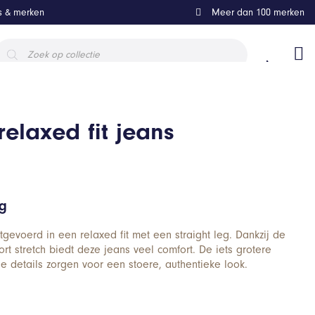
ls & merken
Meer dan 100 merken
roducten
oeken
elaxed fit jeans
ng
gevoerd in een relaxed fit met een straight leg. Dankzij de
rt stretch biedt deze jeans veel comfort. De iets grotere
e details zorgen voor een stoere, authentieke look.