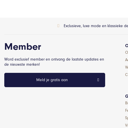
Exclusieve, luxe mode en klassieke d
Member
O
O
Word exclusief member en ontvang de laatste updates en
A
de nieuwste merken!
W
C
Meld je gratis aan
G
B
F
S
Vr