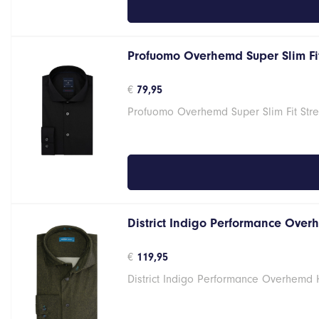
Profuomo Overhemd Super Slim Fit
€
79,95
Profuomo Overhemd Super Slim Fit Stre
District Indigo Performance Over
€
119,95
District Indigo Performance Overhemd