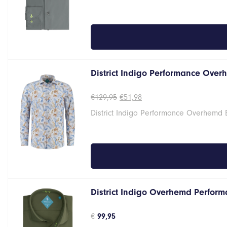
District Indigo Performance Overh
Oorspronkelijke
Huidige
€
129,95
€
51,98
prijs
prijs
District Indigo Performance Overhemd 
was:
is:
€129,95.
€51,98.
District Indigo Overhemd Perform
€
99,95