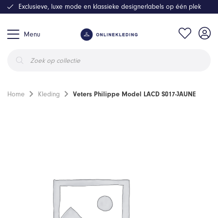
Exclusieve, luxe mode en klassieke designerlabels op één plek
Menu
Producten
zoeken
Home
Kleding
Veters Philippe Model LACD S017-JAUNE