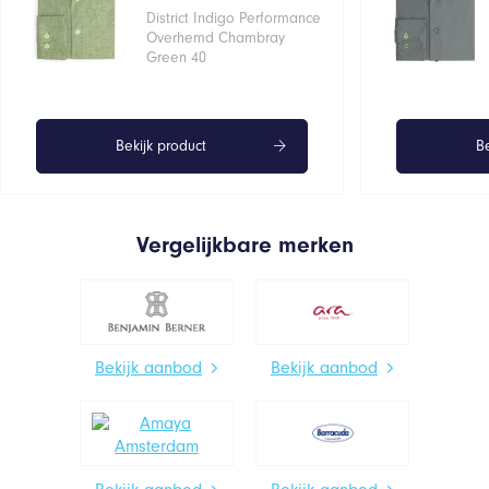
District Indigo Performance
Overhemd Chambray
Green 40
Bekijk product
Be
Vergelijkbare merken
Bekijk aanbod
Bekijk aanbod