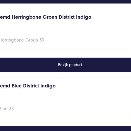
hemd Herringbone Groen District Indigo
 Herringbone Groen 39
Bekijk product
emd Blue District Indigo
Blue 38