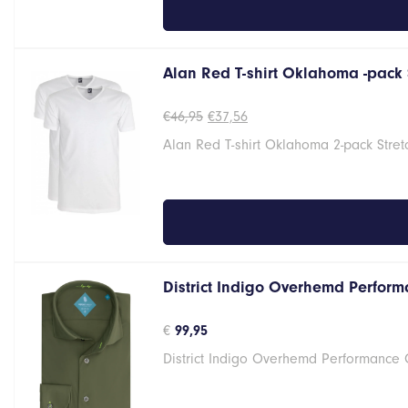
Alan Red T-shirt Oklahoma -pack 
Oorspronkelijke
Huidige
€
46,95
€
37,56
prijs
prijs
Alan Red T-shirt Oklahoma 2-pack Stret
was:
is:
€46,95.
€37,56.
District Indigo Overhemd Perform
€
99,95
District Indigo Overhemd Performance