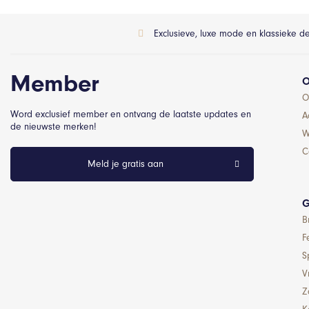
Exclusieve, luxe mode en klassieke d
Member
O
O
Word exclusief member en ontvang de laatste updates en
A
de nieuwste merken!
W
C
Meld je gratis aan
G
B
F
S
Vr
Z