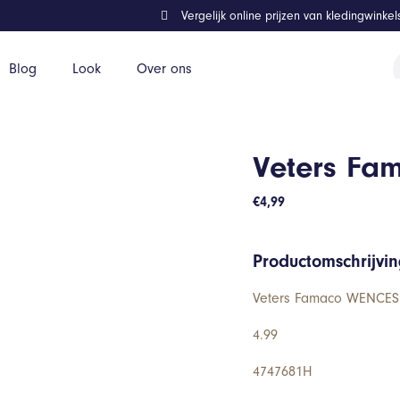
Vergelijk online prijzen van kledingwinke
P
Blog
Look
Over ons
z
Veters F
€
4,99
Productomschrijvi
Veters Famaco WENCESLA
4.99
4747681H