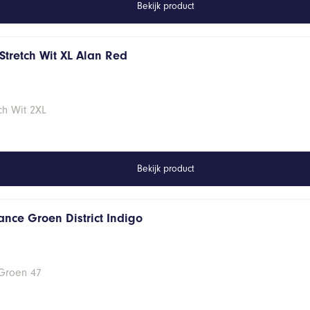
Bekijk product
Stretch Wit XL Alan Red
ch Wit 2XL
Bekijk product
ance Groen District Indigo
 Groen 47