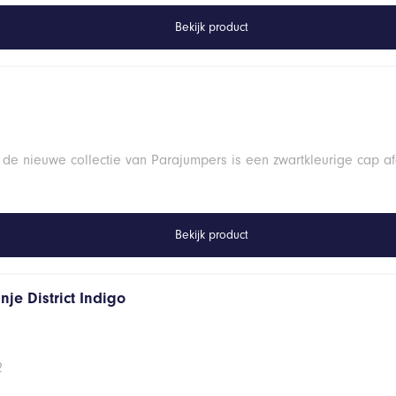
Bekijk product
 de nieuwe collectie van Parajumpers is een zwartkleurige cap a
Bekijk product
je District Indigo
2