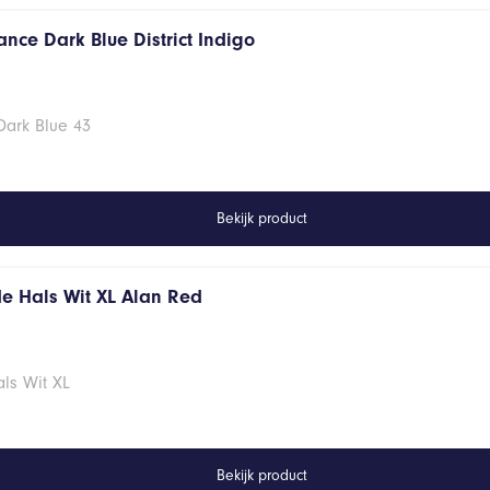
nce Dark Blue District Indigo
Dark Blue 43
Bekijk product
de Hals Wit XL Alan Red
ls Wit XL
Bekijk product