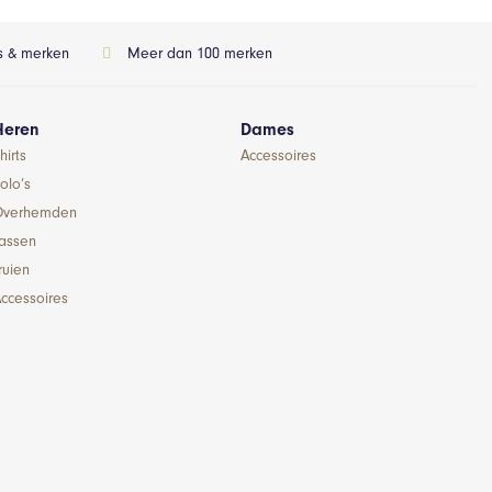
ls & merken
Meer dan 100 merken
Heren
Dames
hirts
Accessoires
olo’s
Overhemden
Jassen
ruien
ccessoires