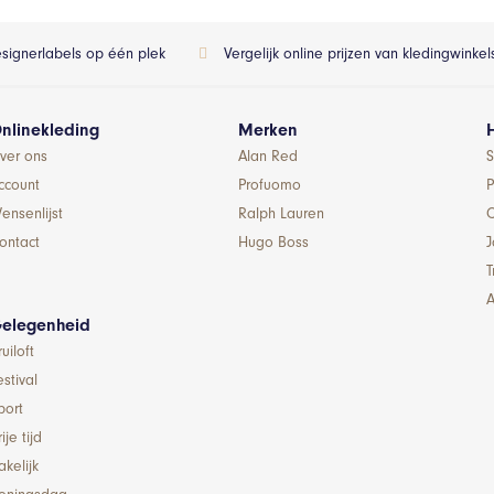
esignerlabels op één plek
Vergelijk online prijzen van kledingwinke
nlinekleding
Merken
ver ons
Alan Red
S
ccount
Profuomo
P
ensenlijst
Ralph Lauren
ontact
Hugo Boss
T
A
elegenheid
ruiloft
estival
port
ije tijd
akelijk