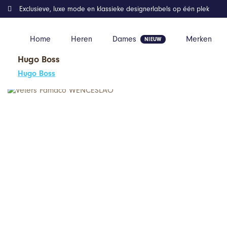
Exclusieve, luxe mode en klassieke designerlabels op één plek
Home
Heren
Dames
Merken
Hugo Boss
Home
Kleding
Veters Famaco WENCESLAO
Hugo Boss