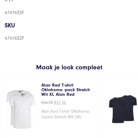
4.99
4747632F
SKU
4747632F
Maak je look compleet
Alan Red T-shirt
Oklahoma -pack Stretch
Wit XL Alan Red
Oorspronkelijke
Huidige
€
46,95
€
37,56
prijs
prijs
was:
is:
Alan Red T-shirt Oklahoma
€46,95.
€37,56.
2-pack Stretch Wit 2XL