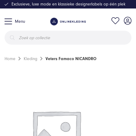
Exclusieve, luxe mode en klassieke designerlabels op één plek
Menu
Producten
zoeken
Home
Kleding
Veters Famaco NICANDRO