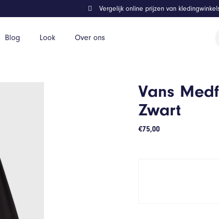
Vergelijk online prijzen van kledingwinke
P
Blog
Look
Over ons
z
Vans Medf
Zwart
€
75,00