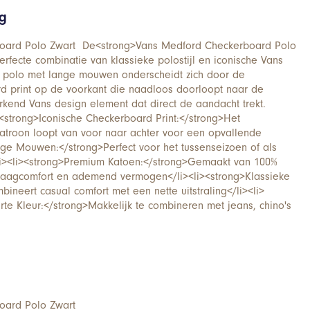
ng
oard Polo Zwart De<strong>Vans Medford Checkerboard Polo
erfecte combinatie van klassieke polostijl en iconische Vans
e polo met lange mouwen onderscheidt zich door de
d print op de voorkant die naadloos doorloopt naar de
kend Vans design element dat direct de aandacht trekt.
<strong>Iconische Checkerboard Print:</strong>Het
atroon loopt van voor naar achter voor een opvallende
nge Mouwen:</strong>Perfect voor het tussenseizoen of als
li><li><strong>Premium Katoen:</strong>Gemaakt van 100%
raagcomfort en ademend vermogen</li><li><strong>Klassieke
ineert casual comfort met een nette uitstraling</li><li>
rte Kleur:</strong>Makkelijk te combineren met jeans, chino's
oard Polo Zwart