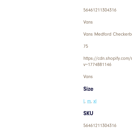
56461211304316
Vans
Vans Medford Checkerb
75
https://cdn.shopify.com
v=1774881146
Vans
Size
l
,
m
,
xl
SKU
56461211304316