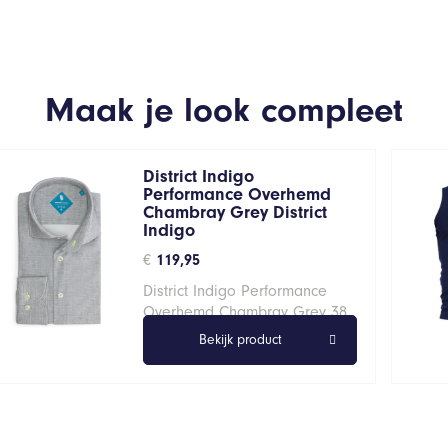
Maak je look compleet
District Indigo
Performance Overhemd
Chambray Grey District
Indigo
€
119,95
District Indigo Performance
Overhemd Chambray Grey 38
Bekijk product