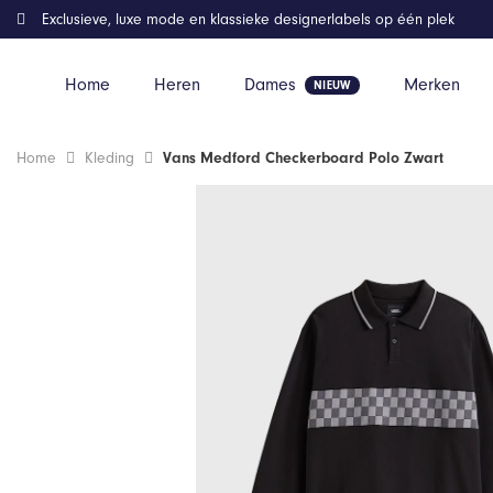
Exclusieve, luxe mode en klassieke designerlabels op één plek
Home
Heren
Dames
Merken
Home
Kleding
Vans Medford Checkerboard Polo Zwart