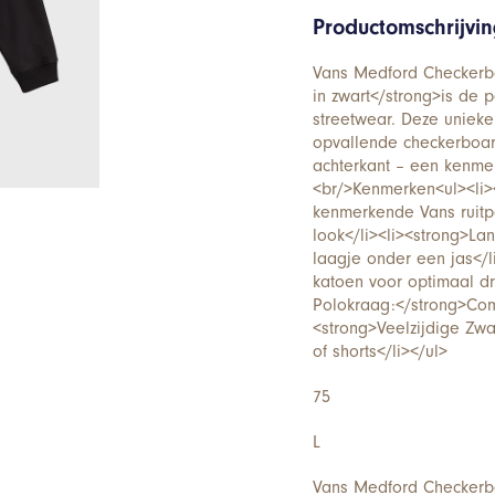
Productomschrijvi
Vans Medford Checkerb
in zwart</strong>is de p
streetwear. Deze uniek
opvallende checkerboar
achterkant – een kenmer
<br/>Kenmerken<ul><li>
kenmerkende Vans ruitp
look</li><li><strong>La
laagje onder een jas</
katoen voor optimaal d
Polokraag:</strong>Comb
<strong>Veelzijdige Zwa
of shorts</li></ul>
75
L
Vans Medford Checkerb