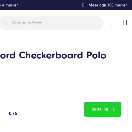
ls & merken
Meer dan 100 merken
roducten
oeken
ord Checkerboard Polo
Bestel bij
€ 75