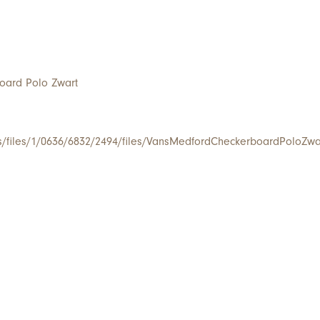
oard Polo Zwart
/s/files/1/0636/6832/2494/files/VansMedfordCheckerboardPoloZwa