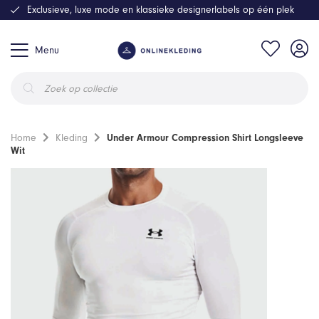
Exclusieve, luxe mode en klassieke designerlabels op één plek
Menu
Producten
zoeken
Home
Kleding
Under Armour Compression Shirt Longsleeve
Wit