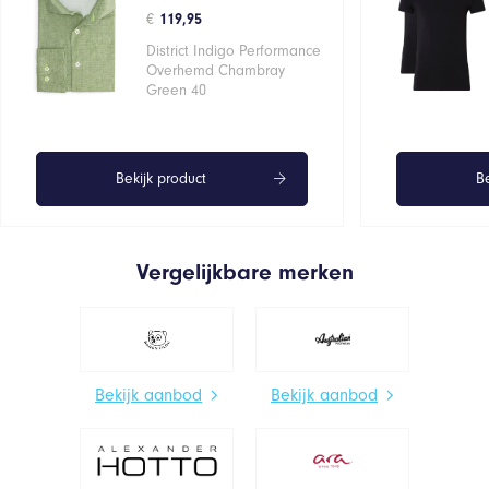
€
119,95
District Indigo Performance
Overhemd Chambray
Green 40
Bekijk product
Be
Vergelijkbare merken
Bekijk aanbod
Bekijk aanbod