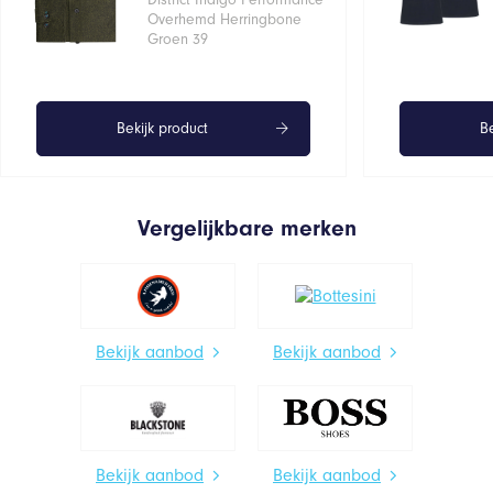
Overhemd Herringbone
Groen 39
Bekijk product
Be
Vergelijkbare merken
Bekijk aanbod
Bekijk aanbod
Bekijk aanbod
Bekijk aanbod