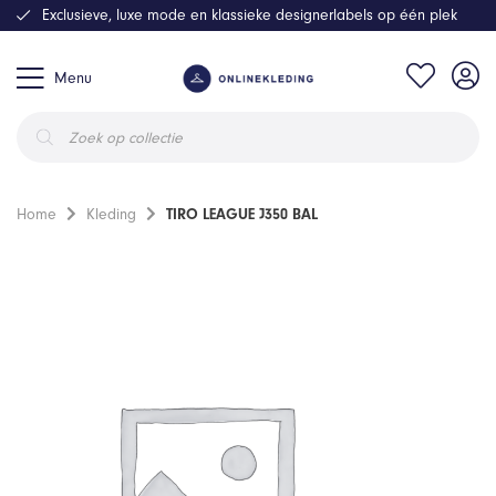
Exclusieve, luxe mode en klassieke designerlabels op één plek
Menu
Producten
zoeken
Home
Kleding
TIRO LEAGUE J350 BAL