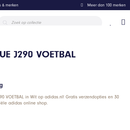
ls & merken
Meer dan 100 merken
roducten
oeken
UE J290 VOETBAL
ng
0 VOETBAL in Wit op adidas.nl! Gratis verzendopties en 30
iële adidas online shop.