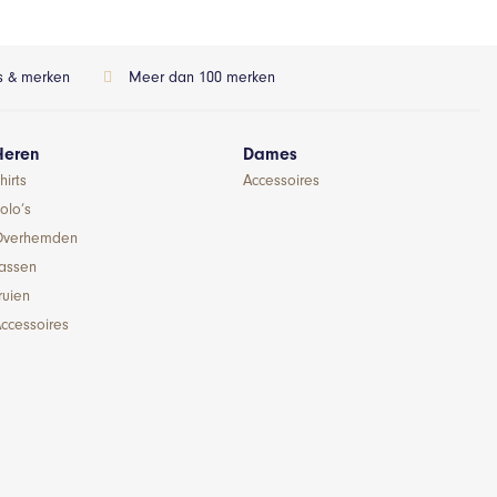
ls & merken
Meer dan 100 merken
Heren
Dames
hirts
Accessoires
olo’s
Overhemden
Jassen
ruien
ccessoires