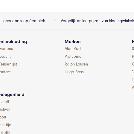
esignerlabels op één plek
Vergelijk online prijzen van kledingwinke
nlinekleding
Merken
ver ons
Alan Red
S
ccount
Profuomo
P
ensenlijst
Ralph Lauren
ontact
Hugo Boss
T
A
elegenheid
ruiloft
estival
port
ije tijd
akelijk