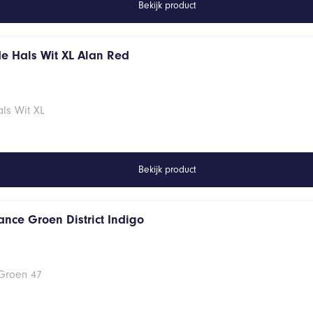
Bekijk product
de Hals Wit XL Alan Red
ls Wit XL
Bekijk product
ance Groen District Indigo
 Groen 47