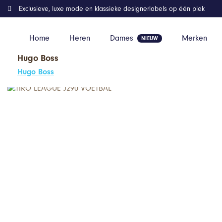
Exclusieve, luxe mode en klassieke designerlabels op één plek
Home
Heren
Dames
Merken
Hugo Boss
Home
Kleding
TIRO LEAGUE J290 VOETBAL
Hugo Boss