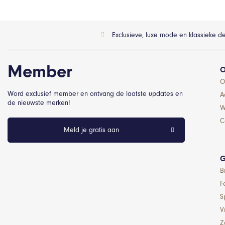
Exclusieve, luxe mode en klassieke d
Member
O
O
Word exclusief member en ontvang de laatste updates en
A
de nieuwste merken!
W
C
Meld je gratis aan
G
B
F
S
Vr
Z