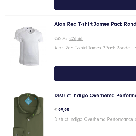
Alan Red T-shirt James Pack Ron
Oorspronkelijke
Huidige
€
32,95
€
26,36
prijs
prijs
Alan Red T-shirt James 2Pack Ronde Ha
was:
is:
€32,95.
€26,36.
District Indigo Overhemd Perform
€
99,95
District Indigo Overhemd Performance