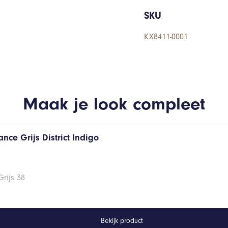
SKU
KX8411-0001
Maak je look compleet
nce Grijs District Indigo
rijs 38
Bekijk product