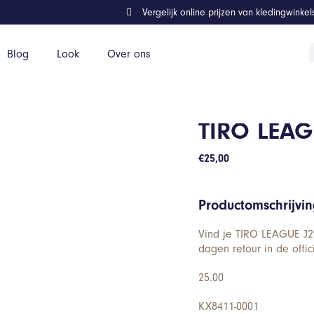
Vergelijk online prijzen van kledingwinke
P
Blog
Look
Over ons
z
TIRO LEAG
€
25,00
Productomschrijvi
Vind je TIRO LEAGUE J29
dagen retour in de offic
25.00
KX8411-0001