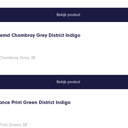
Bekijk product
hemd Chambray Grey District Indigo
 Chambray Grey 38
Bekijk product
nce Print Green District Indigo
Print Green 38