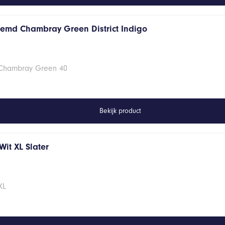
hemd Chambray Green District Indigo
 Chambray Green 40
Bekijk product
it XL Slater
XL