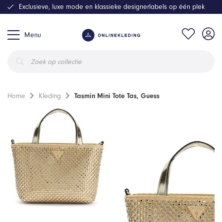
Exclusieve, luxe mode en klassieke designerlabels op één plek
Menu
Producten
zoeken
Home
Kleding
Tasmin Mini Tote Tas, Guess