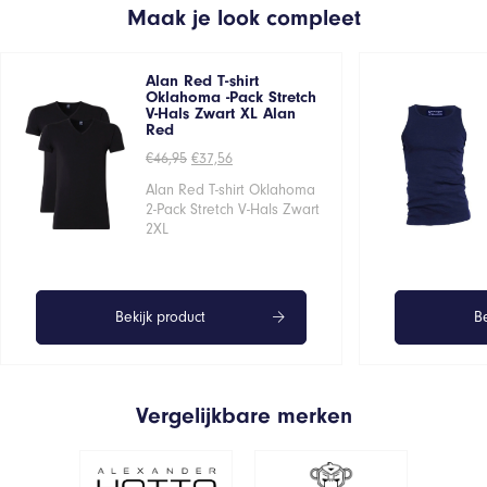
Maak je look compleet
Alan Red T-shirt
Oklahoma -Pack Stretch
V-Hals Zwart XL Alan
Red
Oorspronkelijke
Huidige
€
46,95
€
37,56
prijs
prijs
was:
is:
Alan Red T-shirt Oklahoma
€46,95.
€37,56.
2-Pack Stretch V-Hals Zwart
2XL
Bekijk product
Be
Vergelijkbare merken