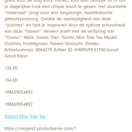
goed voor de dag komt. Perfect voor een avondje uit of om
je dagelijkse look een chique touch te geven. Het duurzame
*materiaal* zorgt voor een langdurige, kwaliteitsvolle
gebruikservaring. Ontdek de veelzijdigheid van deze
*clutches* en laat je inspireren door de tijdloze schoonheid
van deze *tassen*. Verwen jezelf met de verfijning van
*Guess*. Merk: Guess Titel: Tasmin Mini Tote Tas Model:
Clutches Hoofdgroep: Tassen Geslacht: Dames
Artikelnummer: 0066275 Artikel ID: HWRG99-31750-Goud-
Goud Kleur:
134.00
134.00
198659054892
198659054892
Tasmin Mini Tote Tas
https://images2.productserve.com/?