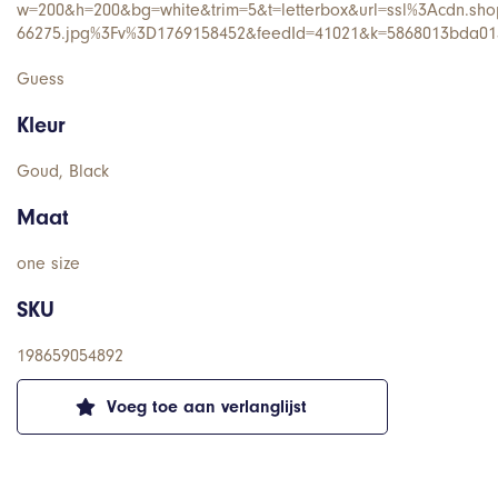
w=200&h=200&bg=white&trim=5&t=letterbox&url=ssl%3Acdn.sho
66275.jpg%3Fv%3D1769158452&feedId=41021&k=5868013bda01
Guess
Kleur
Goud, Black
Maat
one size
SKU
198659054892
Voeg toe aan verlanglijst