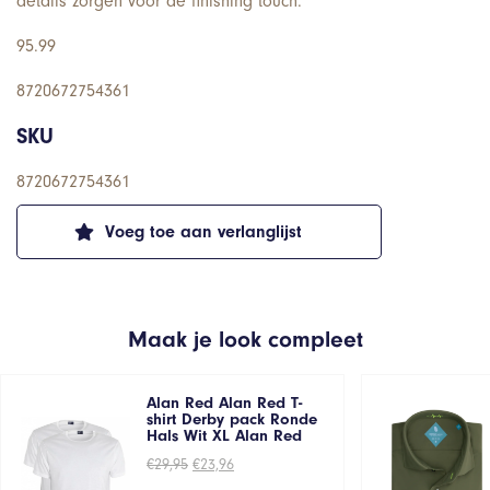
details zorgen voor de finishing touch.
95.99
8720672754361
SKU
8720672754361
Voeg toe aan verlanglijst
Maak je look compleet
Alan Red Alan Red T-
shirt Derby pack Ronde
Hals Wit XL Alan Red
Oorspronkelijke
Huidige
€
29,95
€
23,96
prijs
prijs