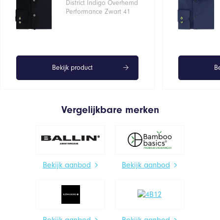
District Indigo Overhemd
Performance Zwart 41
Bekijk product
Be
Vergelijkbare merken
Bekijk aanbod
Bekijk aanbod
Bekijk aanbod
Bekijk aanbod