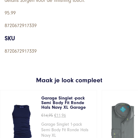
details zorgen voor de finishing touch.
95.99
8720672917339
SKU
8720672917339
Maak je look compleet
Garage Singlet -pack
Semi Body Fit Ronde
Hals Navy XL Garage
Oorspronkelijke
Huidige
€
14,95
€
11,96
prijs
prijs
was:
is:
Garage Singlet 1-pack
€14,95.
€11,96.
Semi Body Fit Ronde Hals
Navy XL