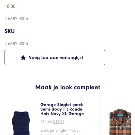
18.00
IT6382-0003
SKU
IT6382-0003
Voeg toe aan verlanglijst
Maak je look compleet
Garage Singlet -pack
Semi Body Fit Ronde
Hals Navy XL Garage
Oorspronkelijke
Huidige
€
14,95
€
11,96
prijs
prijs
was:
is:
Garage Singlet 1-pack
€14,95.
€11,96.