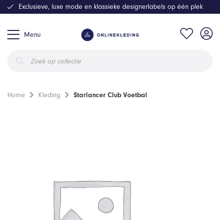
Exclusieve, luxe mode en klassieke designerlabels op één plek
Menu
Producten
zoeken
Home
Kleding
Starlancer Club Voetbal