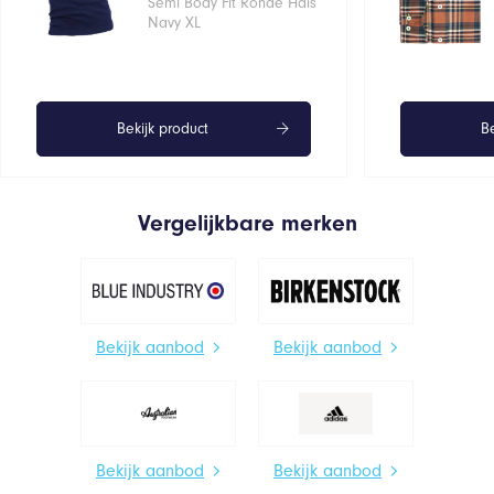
Semi Body Fit Ronde Hals
Navy XL
Bekijk product
Be
Vergelijkbare merken
Bekijk aanbod
Bekijk aanbod
Bekijk aanbod
Bekijk aanbod