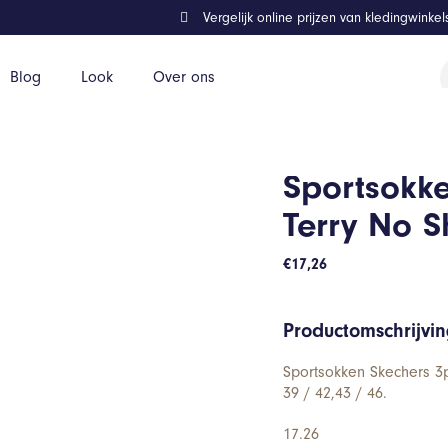
Vergelijk online prijzen van kledingwinke
P
Blog
Look
Over ons
z
 Show
Sportsokk
Terry No 
€
17,26
Productomschrijvi
Sportsokken Skechers 3
39 / 42,43 / 46.
17.26