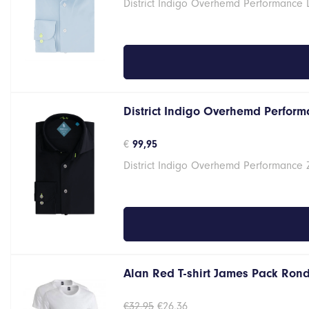
District Indigo Overhemd Performance 
District Indigo Overhemd Performa
€
99,95
District Indigo Overhemd Performance 
Alan Red T-shirt James Pack Ron
Oorspronkelijke
Huidige
€
32,95
€
26,36