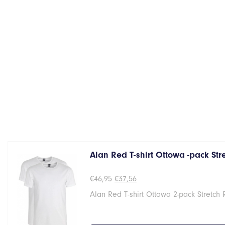
Alan Red T-shirt Ottowa -pack St
Oorspronkelijke
Huidige
€
46,95
€
37,56
prijs
prijs
Alan Red T-shirt Ottowa 2-pack Stretch
was:
is:
€46,95.
€37,56.