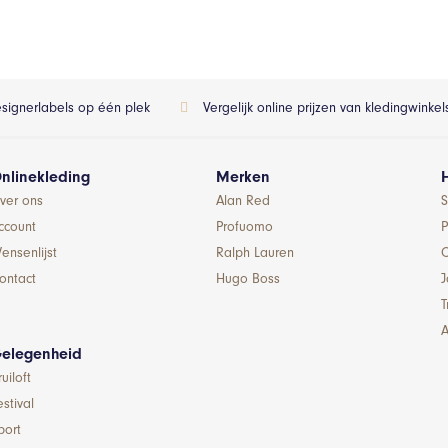
esignerlabels op één plek
Vergelijk online prijzen van kledingwinke
nlinekleding
Merken
ver ons
Alan Red
S
ccount
Profuomo
P
ensenlijst
Ralph Lauren
ontact
Hugo Boss
T
A
elegenheid
ruiloft
estival
port