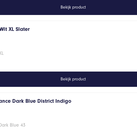
Bekijk product
it XL Slater
XL
Bekijk product
nce Dark Blue District Indigo
Dark Blue 43