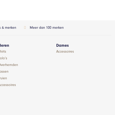
ls & merken
Meer dan 100 merken
Heren
Dames
hirts
Accessoires
olo’s
Overhemden
Jassen
ruien
ccessoires