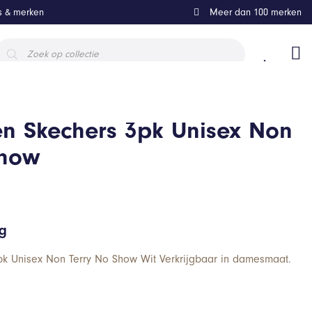
ls & merken
Meer dan 100 merken
roducten
oeken
en Skechers 3pk Unisex Non
Show
ng
pk Unisex Non Terry No Show Wit Verkrijgbaar in damesmaat.