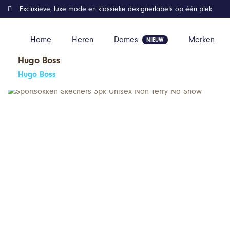
Exclusieve, luxe mode en klassieke designerlabels op één plek
Home
Heren
Dames
Merken
Hugo Boss
Home
Kleding
Sportsokken Skechers 3pk Unisex Non Terry No
Hugo Boss