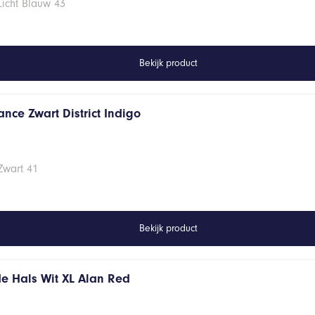
Licht Blauw 43
Bekijk product
nce Zwart District Indigo
Zwart 41
Bekijk product
de Hals Wit XL Alan Red