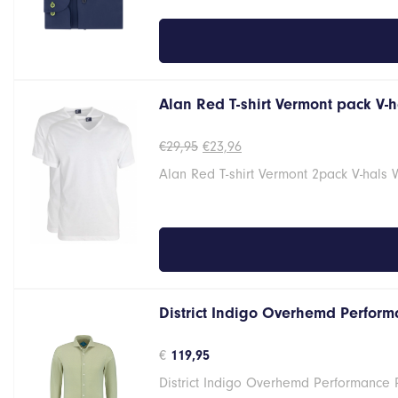
Alan Red T-shirt Vermont pack V-
Oorspronkelijke
Huidige
€
29,95
€
23,96
prijs
prijs
Alan Red T-shirt Vermont 2pack V-hals 
was:
is:
€29,95.
€23,96.
District Indigo Overhemd Performa
€
119,95
District Indigo Overhemd Performance 