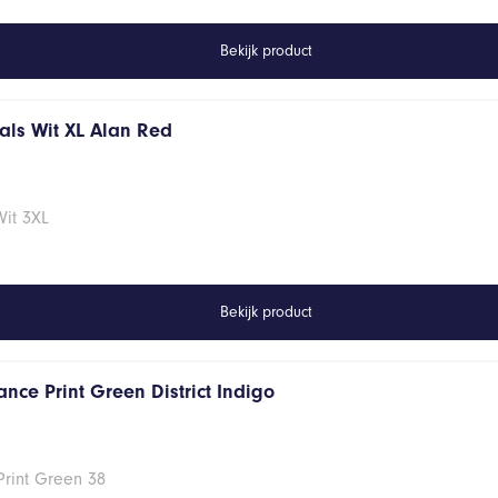
Bekijk product
hals Wit XL Alan Red
Wit 3XL
Bekijk product
nce Print Green District Indigo
Print Green 38