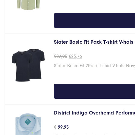
Slater Basic Fit Pack T-shirt V-hal
Oorspronkelijke
Huidige
€
27,95
€
23,76
prijs
prijs
Slater Basic Fit 2Pack T-shirt V-hals Na
was:
is:
€27,95.
€23,76.
District Indigo Overhemd Performa
€
99,95