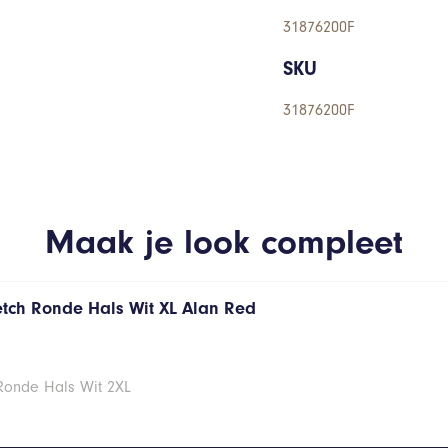
31876200F
SKU
31876200F
Maak je look compleet
retch Ronde Hals Wit XL Alan Red
 Ronde Hals Wit 2XL