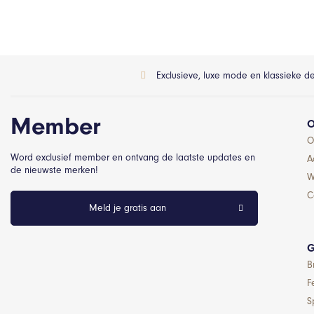
Exclusieve, luxe mode en klassieke d
Member
O
O
Word exclusief member en ontvang de laatste updates en
A
de nieuwste merken!
W
C
Meld je gratis aan
G
B
F
S