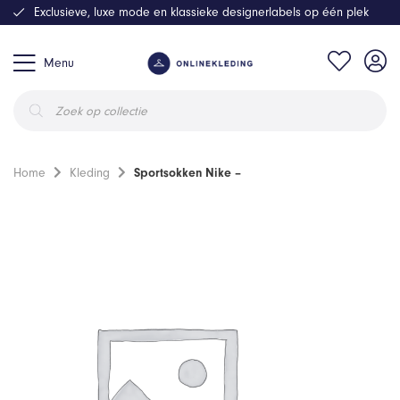
Exclusieve, luxe mode en klassieke designerlabels op één plek
Menu
Producten
zoeken
Home
Kleding
Sportsokken Nike –