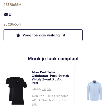
28328653H
SKU
28328653H
Voeg toe aan verlanglijst
Maak je look compleet
Alan Red T-shirt
Oklahoma -Pack Stretch
V-Hals Zwart XL Alan
Red
Oorspronkelijke
Huidige
€
46,95
€
37,56
prijs
prijs
was:
is:
Alan Red T-shirt Oklahoma
€46,95.
€37,56.
2-Pack Stretch V-Hals Zwart
2XL