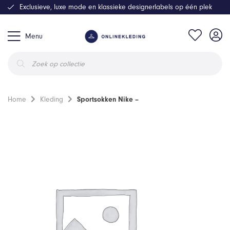
Exclusieve, luxe mode en klassieke designerlabels op één plek
Menu
Producten
zoeken
Home
Kleding
Sportsokken Nike –