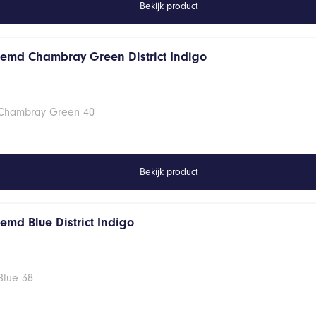
Bekijk product
hemd Chambray Green District Indigo
 Chambray Green 40
Bekijk product
emd Blue District Indigo
Blue 38