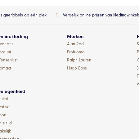
esignerlabels op één plek
Vergelijk online prijzen van kledingwinke
nlinekleding
Merken
ver ons
Alan Red
S
ccount
Profuomo
P
ensenlijst
Ralph Lauren
ontact
Hugo Boss
T
A
elegenheid
ruiloft
estival
port
ije tijd
akelijk