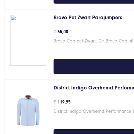
Bravo Pet Zwart Parajumpers
€
65,00
Bravo Cap pet Zwart. De Bravo Cap uit
District Indigo Overhemd Performa
€
119,95
District Indigo Overhemd Performance 