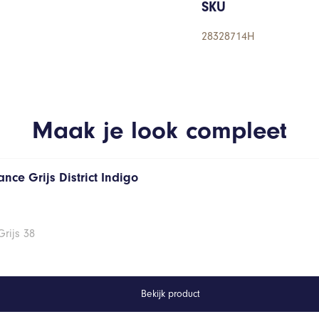
SKU
28328714H
Maak je look compleet
nce Grijs District Indigo
rijs 38
Bekijk product