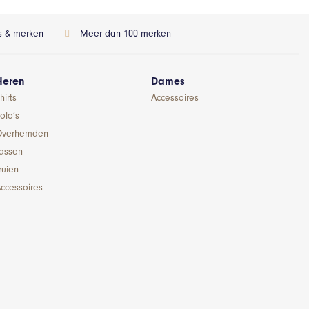
ls & merken
Meer dan 100 merken
Heren
Dames
hirts
Accessoires
olo’s
Overhemden
Jassen
ruien
ccessoires