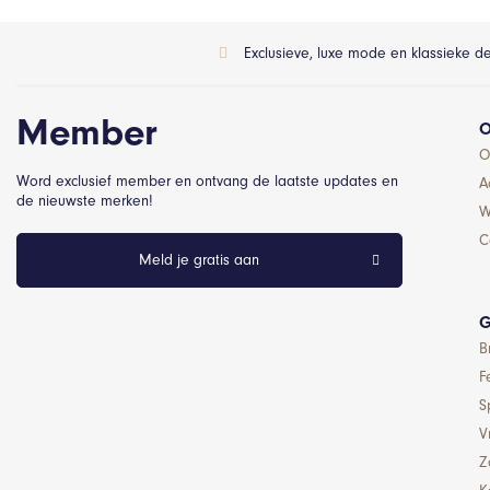
Exclusieve, luxe mode en klassieke d
Member
O
O
Word exclusief member en ontvang de laatste updates en
A
de nieuwste merken!
W
C
Meld je gratis aan
G
B
F
S
Vr
Z