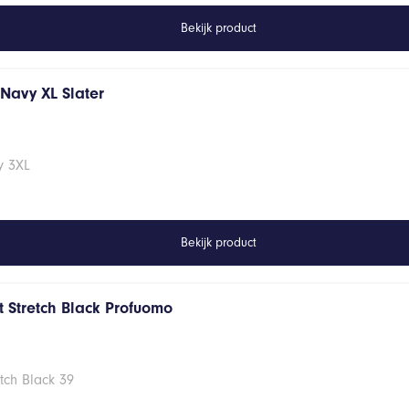
Bekijk product
s Navy XL Slater
vy 3XL
Bekijk product
 Stretch Black Profuomo
tch Black 39