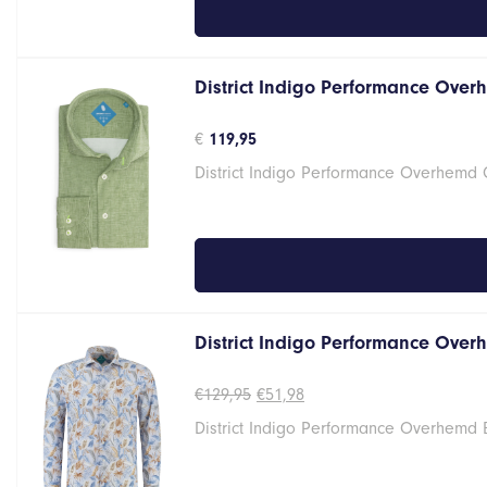
District Indigo Performance Over
€
119,95
District Indigo Performance Overhemd
District Indigo Performance Overh
Oorspronkelijke
Huidige
€
129,95
€
51,98
prijs
prijs
District Indigo Performance Overhemd 
was:
is:
€129,95.
€51,98.