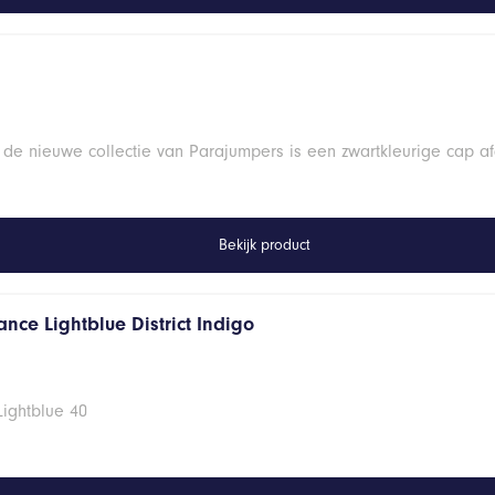
 de nieuwe collectie van Parajumpers is een zwartkleurige cap a
Bekijk product
nce Lightblue District Indigo
Lightblue 40