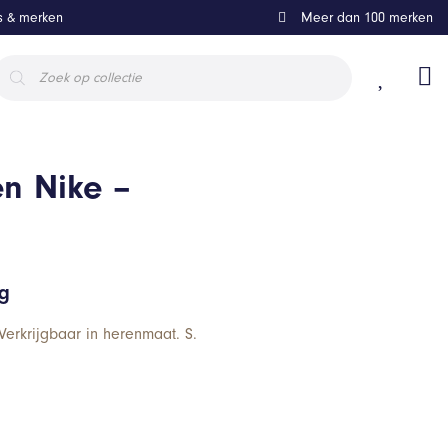
ls & merken
Meer dan 100 merken
roducten
oeken
n Nike –
ng
Verkrijgbaar in herenmaat. S.