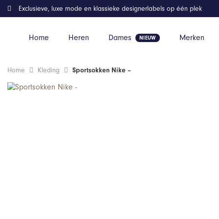
Exclusieve, luxe mode en klassieke designerlabels op één plek
Home
Heren
Dames
Merken
Home
Kleding
Sportsokken Nike –