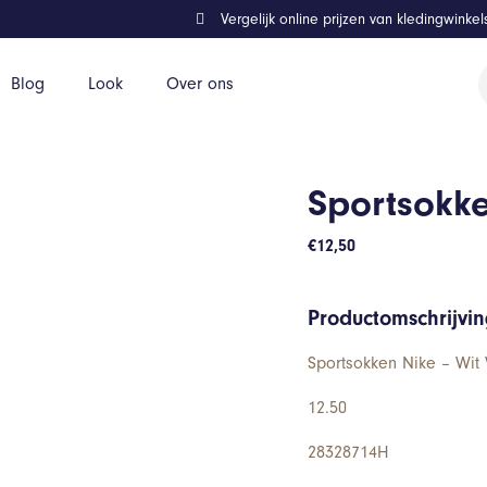
Vergelijk online prijzen van kledingwinke
P
Blog
Look
Over ons
z
Sportsokke
€
12,50
Productomschrijvi
Sportsokken Nike – Wit 
12.50
28328714H